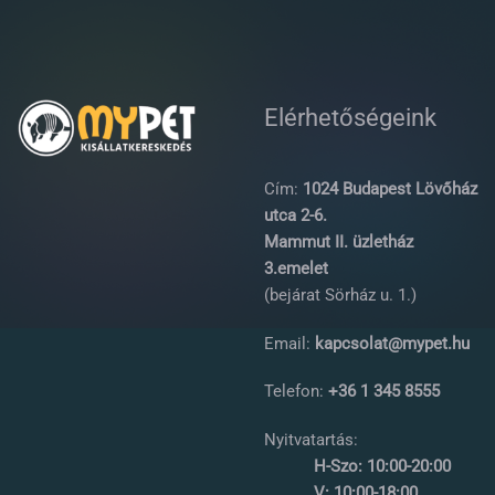
Elérhetőségeink
Cím:
1024 Budapest Lövőház
utca 2-6.
Mammut II. üzletház
3.emelet
(bejárat Sörház u. 1.)
Email:
kapcsolat@mypet.hu
Telefon:
+36 1 345 8555
Nyitvatartás:
H-Szo: 10:00-20:00
V: 10:00-18:00