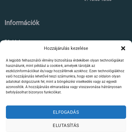
Információk
Főoldal
Hozzájárulás kezelése
Rólunk
A legjobb felhasználói élmény biztosítása érdekében olyan technológiákat
Élőállat kereskedés
használunk, mint például a cookie-k, amelyek tárolják az
eszközinformációkat és/vagy hozzáférnek azokhoz. Ezen technológiákhoz
Forgalmazott termékeink
való hozzájárulás lehetővé teszi számunkra, hogy ezen az oldalon olyan
adatokat dolgozzunk fel, mint a böngészési viselkedés vagy az egyedi
azonosítók. A hozzájárulás elmaradása vagy visszavonása hátrányosan
Szaktanácsadás /
befolyásolhat bizonyos funkciókat.
segítségnyújtás
Kapcsolat
ELFOGADÁS
ELUTASÍTÁS