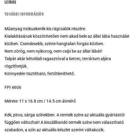
LEÍRÁS
TOVÁBBI INFORMÁCIÓK
Műanyag mókuskerék kis rágcsálók részére.
Kialakításának köszönhetően nem akad bele az állat lába használat
közben. Csendesebb, szinte hangtalan forgás közben.
Nem zörög, nem nyikorog, nem csípi be az állat lábát!
Talpát akár kétoldali ragasztóval a ketrec, terrárium aljára
rögzíthetjük.
Könnyedén tisztítható, fertőtleníthető.
FPI 4606
Mérete: 11 x 16.8 cm / 14.5 cm átmérő
Kék, piros, sárga színekben. A termék színe az aktuális gyártástól
függően változhat! A kiszállítandó termék színe nem választható
szabadon, a szín az aktuális készlet szerint váltakozik.