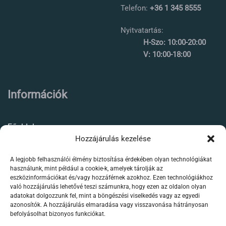
Telefon:
+36 1 345 8555
Nyitvatartás:
H-Szo: 10:00-20:00
V: 10:00-18:00
Információk
Főoldal
Hozzájárulás kezelése
Rólunk
A legjobb felhasználói élmény biztosítása érdekében olyan technológiákat
Élőállat kereskedés
használunk, mint például a cookie-k, amelyek tárolják az
eszközinformációkat és/vagy hozzáférnek azokhoz. Ezen technológiákhoz
Forgalmazott termékeink
való hozzájárulás lehetővé teszi számunkra, hogy ezen az oldalon olyan
adatokat dolgozzunk fel, mint a böngészési viselkedés vagy az egyedi
azonosítók. A hozzájárulás elmaradása vagy visszavonása hátrányosan
Szaktanácsadás /
befolyásolhat bizonyos funkciókat.
segítségnyújtás