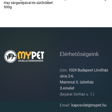
Hay sárgarépával és sütőtökkel
500g
Elérhetőségeink
Cím:
1024 Budapest Lövőház
utca 2-6.
Mammut II. üzletház
3.emelet
(bejárat Sörház u. 1.)
Email:
kapcsolat@mypet.hu