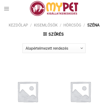
Skip
to
content
KEZDŐLAP
/
KISEMLŐSÖK
/
HÖRCSÖG
/
SZÉNA
SZŰRÉS