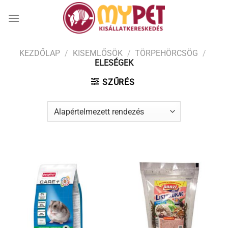
Skip
to
content
KEZDŐLAP
/
KISEMLŐSÖK
/
TÖRPEHÖRCSÖG
/
ELESÉGEK
SZŰRÉS