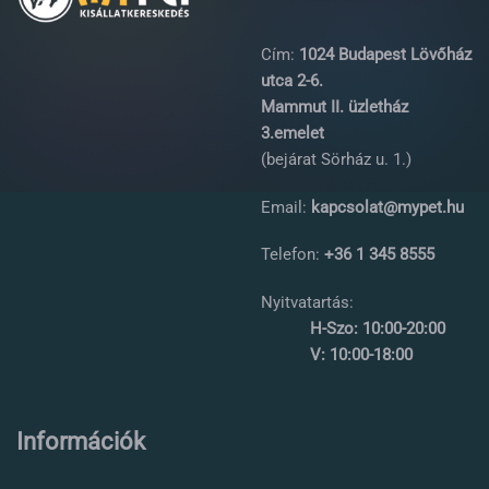
Cím:
1024 Budapest Lövőház
utca 2-6.
Mammut II. üzletház
3.emelet
(bejárat Sörház u. 1.)
Email:
kapcsolat@mypet.hu
Telefon:
+36 1 345 8555
Nyitvatartás:
H-Szo: 10:00-20:00
V: 10:00-18:00
Információk