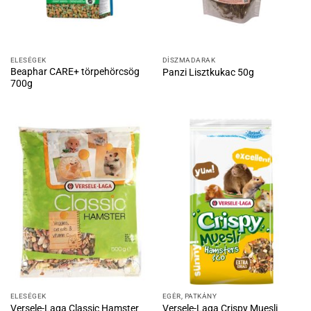
ELESÉGEK
DÍSZMADARAK
Beaphar CARE+ törpehörcsög
Panzi Lisztkukac 50g
700g
ELESÉGEK
EGÉR, PATKÁNY
Versele-Laga Classic Hamster
Versele-Laga Crispy Muesli