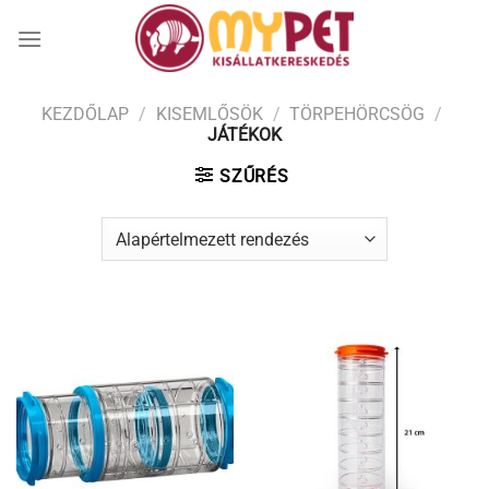
Skip
to
content
KEZDŐLAP
/
KISEMLŐSÖK
/
TÖRPEHÖRCSÖG
/
JÁTÉKOK
SZŰRÉS