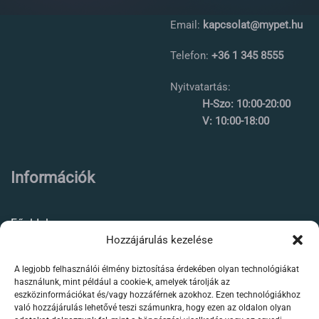
Email:
kapcsolat@mypet.hu
Telefon:
+36 1 345 8555
Nyitvatartás:
H-Szo: 10:00-20:00
V: 10:00-18:00
Információk
Főoldal
Hozzájárulás kezelése
Rólunk
A legjobb felhasználói élmény biztosítása érdekében olyan technológiákat
Élőállat kereskedés
használunk, mint például a cookie-k, amelyek tárolják az
eszközinformációkat és/vagy hozzáférnek azokhoz. Ezen technológiákhoz
Forgalmazott termékeink
való hozzájárulás lehetővé teszi számunkra, hogy ezen az oldalon olyan