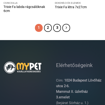
CSINCSILLA
DEKORÁCIÓS ELEMEK
Trixie Fa labda rágcsálóknak
Trixie Fa létra 7x27cm
6cm
1
2
3
Elérhetőségeink
Cím:
1024 Budapest Lövőház
utca 2-6.
Mammut II. üzletház
3.emelet
(bejárat Sörház u. 1.)