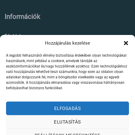
Információk
Főoldal
Hozzájárulás kezelése
Rólunk
A legjobb felhasználói élmény biztosítása érdekében olyan technológiákat
Élőállat kereskedés
használunk, mint például a cookie-k, amelyek tárolják az
eszközinformációkat és/vagy hozzáférnek azokhoz. Ezen technológiákhoz
Forgalmazott termékeink
való hozzájárulás lehetővé teszi számunkra, hogy ezen az oldalon olyan
adatokat dolgozzunk fel, mint a böngészési viselkedés vagy az egyedi
azonosítók. A hozzájárulás elmaradása vagy visszavonása hátrányosan
Szaktanácsadás /
befolyásolhat bizonyos funkciókat.
segítségnyújtás
Kapcsolat
ELFOGADÁS
ELUTASÍTÁS
Weboldalt készítette: