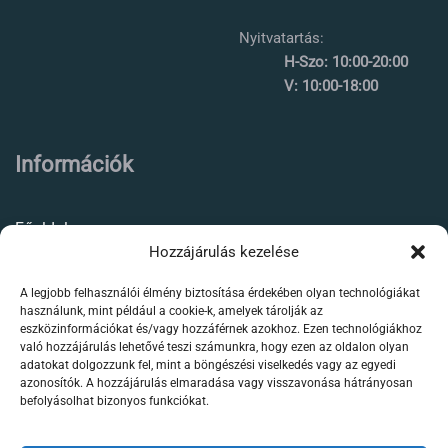
Nyitvatartás:
H-Szo: 10:00-20:00
V: 10:00-18:00
Információk
Főoldal
Hozzájárulás kezelése
Rólunk
A legjobb felhasználói élmény biztosítása érdekében olyan technológiákat
Élőállat kereskedés
használunk, mint például a cookie-k, amelyek tárolják az
eszközinformációkat és/vagy hozzáférnek azokhoz. Ezen technológiákhoz
Forgalmazott termékeink
való hozzájárulás lehetővé teszi számunkra, hogy ezen az oldalon olyan
adatokat dolgozzunk fel, mint a böngészési viselkedés vagy az egyedi
azonosítók. A hozzájárulás elmaradása vagy visszavonása hátrányosan
Szaktanácsadás /
befolyásolhat bizonyos funkciókat.
segítségnyújtás