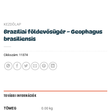
KEZDŐLAP
Brazíliai földevősügér – Geophagus
brasiliensis
Cikkszám:
11374
TOVÁBBI INFORMÁCIÓK
TÖMEG
0.00 kg