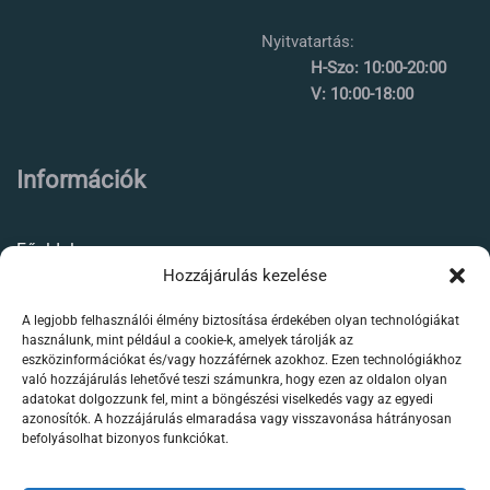
Nyitvatartás:
H-Szo: 10:00-20:00
V: 10:00-18:00
Információk
Főoldal
Hozzájárulás kezelése
Rólunk
A legjobb felhasználói élmény biztosítása érdekében olyan technológiákat
Élőállat kereskedés
használunk, mint például a cookie-k, amelyek tárolják az
eszközinformációkat és/vagy hozzáférnek azokhoz. Ezen technológiákhoz
Forgalmazott termékeink
való hozzájárulás lehetővé teszi számunkra, hogy ezen az oldalon olyan
adatokat dolgozzunk fel, mint a böngészési viselkedés vagy az egyedi
azonosítók. A hozzájárulás elmaradása vagy visszavonása hátrányosan
Szaktanácsadás /
befolyásolhat bizonyos funkciókat.
segítségnyújtás