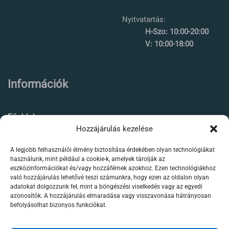
Nyitvatartás:
H-Szo: 10:00-20:00
V: 10:00-18:00
Információk
Főoldal
Hozzájárulás kezelése
Rólunk
A legjobb felhasználói élmény biztosítása érdekében olyan technológiákat
Élőállat kereskedés
használunk, mint például a cookie-k, amelyek tárolják az
eszközinformációkat és/vagy hozzáférnek azokhoz. Ezen technológiákhoz
Forgalmazott termékeink
való hozzájárulás lehetővé teszi számunkra, hogy ezen az oldalon olyan
adatokat dolgozzunk fel, mint a böngészési viselkedés vagy az egyedi
azonosítók. A hozzájárulás elmaradása vagy visszavonása hátrányosan
Szaktanácsadás /
befolyásolhat bizonyos funkciókat.
segítségnyújtás