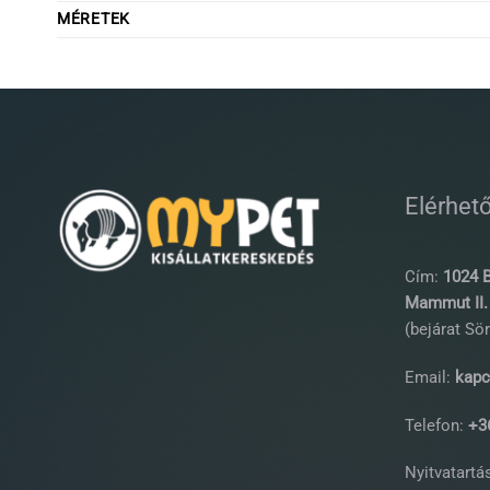
MÉRETEK
Elérhet
Cím:
1024 B
Mammut II. 
(bejárat Sör
Email:
kapc
Telefon:
+36
Nyitvatartás