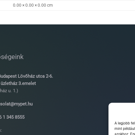
0.00 × 0.00 × 0.00 cm
őségeink
udapest Lövőház utca 2-6.
üzletház 3.emelet
ház u. 1.)
solat@mypet.hu
 1 345 8555
A legjobb fe
mint például
:
azokhoz. Eze