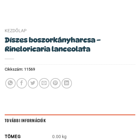
KEZDŐLAP
Díszes boszorkányharcsa –
Rineloricaria lanceolata
Cikkszám:
11569
TOVÁBBI INFORMÁCIÓK
TÖMEG
0.00 kg