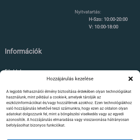
Nyitvatartás:
H-Szo: 10:00-20:00
V: 10:00-18:00
Információk
Főoldal
Hozzájárulás kezelése
Rólunk
A legjobb felhasználói élmény biztosítása érdekében olyan technológiákat
Élőállat kereskedés
használunk, mint például a cookie-k, amelyek tárolják az
eszközinformációkat és/vagy hozzáférnek azokhoz. Ezen technológiákhoz
Forgalmazott termékeink
való hozzájárulás lehetővé teszi számunkra, hogy ezen az oldalon olyan
adatokat dolgozzunk fel, mint a böngészési viselkedés vagy az egyedi
azonosítók. A hozzájárulás elmaradása vagy visszavonása hátrányosan
Szaktanácsadás /
befolyásolhat bizonyos funkciókat.
segítségnyújtás