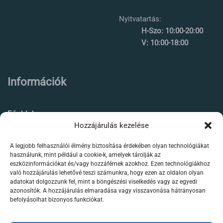
Nyitvatartás:
H-Szo: 10:00-20:00
V: 10:00-18:00
Információk
Főoldal
Hozzájárulás kezelése
Rólunk
A legjobb felhasználói élmény biztosítása érdekében olyan technológiákat
Élőállat kereskedés
használunk, mint például a cookie-k, amelyek tárolják az
eszközinformációkat és/vagy hozzáférnek azokhoz. Ezen technológiákhoz
Forgalmazott termékeink
való hozzájárulás lehetővé teszi számunkra, hogy ezen az oldalon olyan
adatokat dolgozzunk fel, mint a böngészési viselkedés vagy az egyedi
azonosítók. A hozzájárulás elmaradása vagy visszavonása hátrányosan
Szaktanácsadás /
befolyásolhat bizonyos funkciókat.
segítségnyújtás