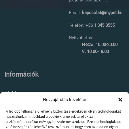
(bejárat Sörház u. 1.)
Email:
kapcsolat@mypet.hu
Telefon:
+36 1 345 8555
Nyitvatartás:
H-Szo: 10:00-20:00
V: 10:00-18:00
Információk
Főoldal
Hozzájárulás kezelése
Rólunk
A legjobb felhasználói élmény biztosítása érdekében olyan technológiákat
Élőállat kereskedés
használunk, mint például a cookie-k, amelyek tárolják az
eszközinformációkat és/vagy hozzáférnek azokhoz. Ezen technológiákhoz
Forgalmazott termékeink
való hozzájárulás lehetővé teszi számunkra, hogy ezen az oldalon olyan