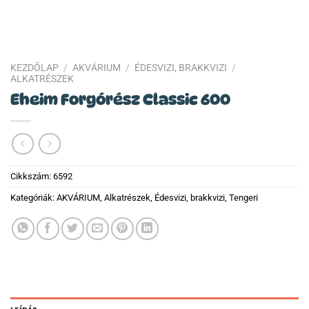
KEZDŐLAP
/
AKVÁRIUM
/
ÉDESVIZI, BRAKKVIZI
/
ALKATRÉSZEK
Eheim Forgórész Classic 600
Cikkszám:
6592
Kategóriák:
AKVÁRIUM
,
Alkatrészek
,
Édesvizi, brakkvizi
,
Tengeri