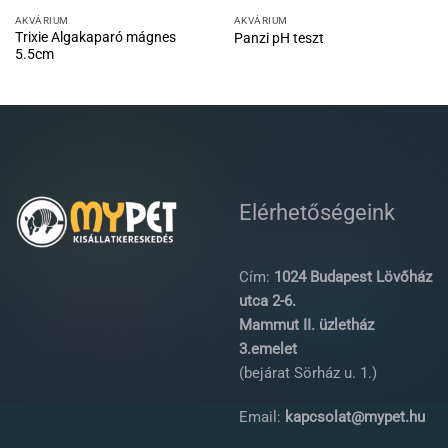
AKVÁRIUM
AKVÁRIUM
Trixie Algakaparó mágnes
Panzi pH teszt
5.5cm
Elérhetőségeink
Cím:
1024 Budapest Lövőház
utca 2-6.
Mammut II. üzletház
3.emelet
(bejárat Sörház u. 1.)
Email:
kapcsolat@mypet.hu