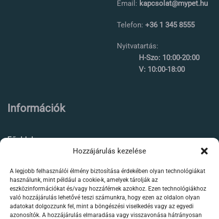
Email:
kapcsolat@mypet.hu
Telefon:
+36 1 345 8555
Nyitvatartás:
H-Szo: 10:00-20:00
V: 10:00-18:00
Információk
Főoldal
Hozzájárulás kezelése
Rólunk
A legjobb felhasználói élmény biztosítása érdekében olyan technológiákat
Élőállat kereskedés
használunk, mint például a cookie-k, amelyek tárolják az
eszközinformációkat és/vagy hozzáférnek azokhoz. Ezen technológiákhoz
Forgalmazott termékeink
való hozzájárulás lehetővé teszi számunkra, hogy ezen az oldalon olyan
adatokat dolgozzunk fel, mint a böngészési viselkedés vagy az egyedi
azonosítók. A hozzájárulás elmaradása vagy visszavonása hátrányosan
Szaktanácsadás /