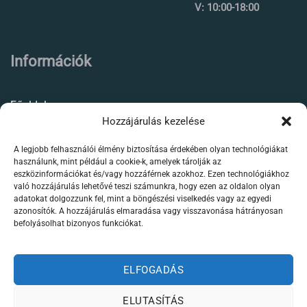
V: 10:00-18:00
Információk
Főoldal
Hozzájárulás kezelése
Rólunk
A legjobb felhasználói élmény biztosítása érdekében olyan technológiákat
Élőállat kereskedés
használunk, mint például a cookie-k, amelyek tárolják az
eszközinformációkat és/vagy hozzáférnek azokhoz. Ezen technológiákhoz
Forgalmazott termékeink
való hozzájárulás lehetővé teszi számunkra, hogy ezen az oldalon olyan
adatokat dolgozzunk fel, mint a böngészési viselkedés vagy az egyedi
azonosítók. A hozzájárulás elmaradása vagy visszavonása hátrányosan
Szaktanácsadás /
befolyásolhat bizonyos funkciókat.
segítségnyújtás
Kapcsolat
ELFOGADÁS
ELUTASÍTÁS