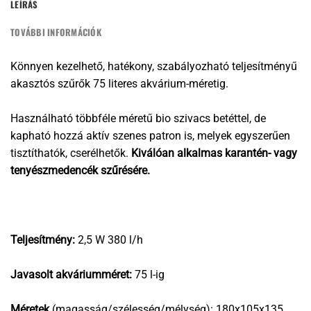
LEÍRÁS
TOVÁBBI INFORMÁCIÓK
Könnyen kezelhető, hatékony, szabályozható teljesítményű
akasztós szűrők 75 literes akvárium-méretig.
Használható többféle méretű bio szivacs betéttel, de
kapható hozzá aktív szenes patron is, melyek egyszerűen
tisztíthatók, cserélhetők.
Kiválóan alkalmas karantén- vagy
tenyészmedencék szűrésére.
Teljesítmény:
2,5 W 380 l/h
Javasolt akváriumméret:
75 l-ig
Méretek
(magasság/szélesség/mélység): 180x105x135