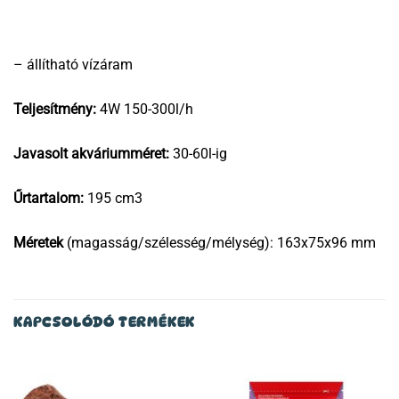
– állítható vízáram
Teljesítmény:
4W 150-300l/h
Javasolt akváriumméret:
30-60l-ig
Űrtartalom:
195 cm3
Méretek
(magasság/szélesség/mélység): 163x75x96 mm
KAPCSOLÓDÓ TERMÉKEK