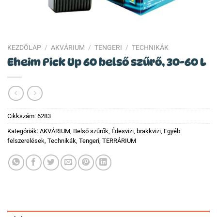
KEZDŐLAP
/
AKVÁRIUM
/
TENGERI
/
TECHNIKÁK
Eheim Pick Up 60 belső szűrő, 30-60 L
Cikkszám:
6283
Kategóriák:
AKVÁRIUM
,
Belső szűrők
,
Édesvizi, brakkvizi
,
Egyéb
felszerelések
,
Technikák
,
Tengeri
,
TERRÁRIUM