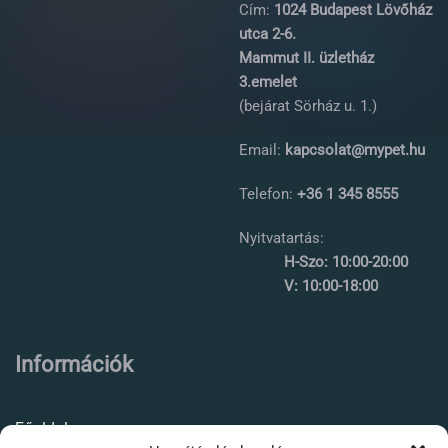
Cím:
1024 Budapest Lövőház
utca 2-6.
Mammut II. üzletház
3.emelet
(bejárat Sörház u. 1.)
Email:
kapcsolat@mypet.hu
Telefon:
+36 1 345 8555
Nyitvatartás:
H-Szo: 10:00-20:00
V: 10:00-18:00
Információk
Főoldal