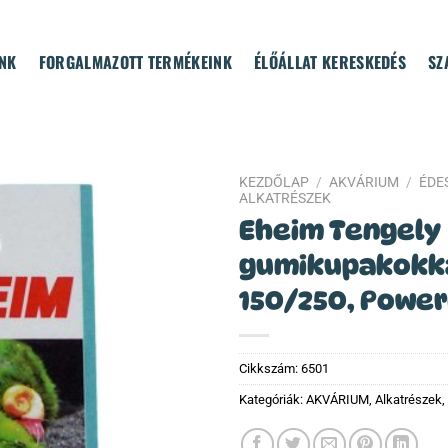
NK
FORGALMAZOTT TERMÉKEINK
ÉLŐÁLLAT KERESKEDÉS
SZ
KEZDŐLAP
/
AKVÁRIUM
/
ÉDES
ALKATRÉSZEK
Eheim Tengely
gumikupakokka
150/250, Power
Cikkszám:
6501
Kategóriák:
AKVÁRIUM
,
Alkatrészek
,