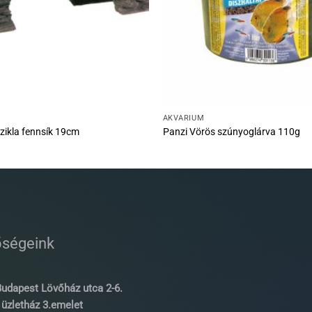
AKVÁRIUM
szikla fennsík 19cm
Panzi Vörös szúnyoglárva 110g
őségeink
udapest Lövőház utca 2-6.
üzletház 3.emelet