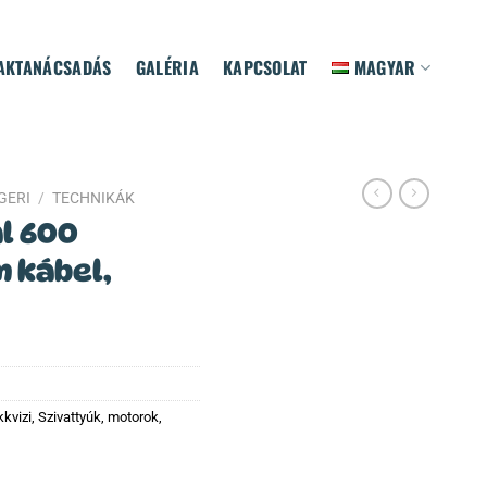
AKTANÁCSADÁS
GALÉRIA
KAPCSOLAT
MAGYAR
GERI
/
TECHNIKÁK
l 600
m kábel,
kkvizi
,
Szivattyúk, motorok
,