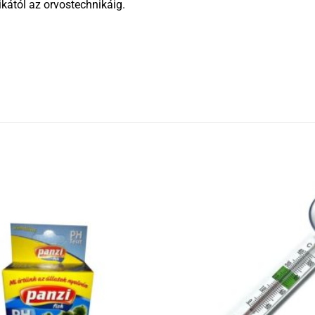
kától az orvostechnikáig.