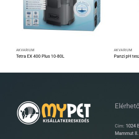
AKVÁRIUM
AKVÁRIUM
Tetra EX 400 Plus 10-80L
Panzi pH tes
Elérhet
Cím:
1024 B
Mammut II. 