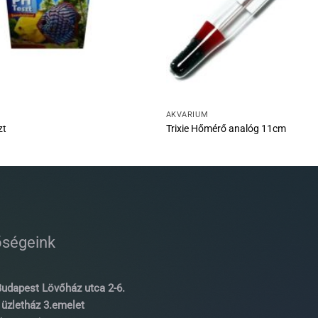
AKVÁRIUM
zt
Trixie Hőmérő analóg 11cm
őségeink
udapest Lövőház utca 2-6.
üzletház 3.emelet