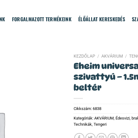
NK
FORGALMAZOTT TERMÉKEINK
ÉLŐÁLLAT KERESKEDÉS
SZ
KEZDŐLAP
/
AKVÁRIUM
/
TEN
Eheim universa
szivattyú – 1.5
beltér
Cikkszám:
6838
Kategóriák:
AKVÁRIUM
,
Édesvizi, bra
Technikák
,
Tengeri