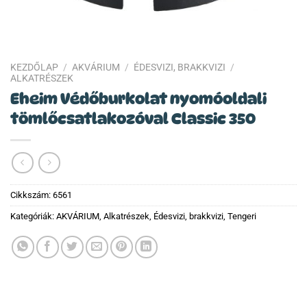
KEZDŐLAP
/
AKVÁRIUM
/
ÉDESVIZI, BRAKKVIZI
/
ALKATRÉSZEK
Eheim Védőburkolat nyomóoldali
tömlőcsatlakozóval Classic 350
Cikkszám:
6561
Kategóriák:
AKVÁRIUM
,
Alkatrészek
,
Édesvizi, brakkvizi
,
Tengeri