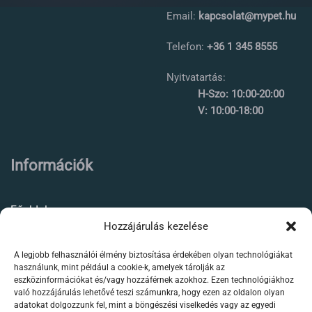
Email:
kapcsolat@mypet.hu
Telefon:
+36 1 345 8555
Nyitvatartás:
H-Szo: 10:00-20:00
V: 10:00-18:00
Információk
Főoldal
Hozzájárulás kezelése
Rólunk
A legjobb felhasználói élmény biztosítása érdekében olyan technológiákat
Élőállat kereskedés
használunk, mint például a cookie-k, amelyek tárolják az
eszközinformációkat és/vagy hozzáférnek azokhoz. Ezen technológiákhoz
Forgalmazott termékeink
való hozzájárulás lehetővé teszi számunkra, hogy ezen az oldalon olyan
adatokat dolgozzunk fel, mint a böngészési viselkedés vagy az egyedi