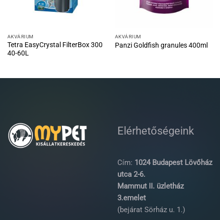
AKVÁRIUM
AKVÁRIUM
Tetra EasyCrystal FilterBox 300
Panzi Goldfish granules 400ml
40-60L
Elérhetőségeink
Cím:
1024 Budapest Lövőház
utca 2-6.
Mammut II. üzletház
3.emelet
(bejárat Sörház u. 1.)