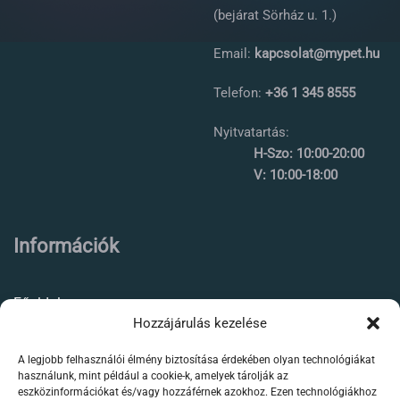
(bejárat Sörház u. 1.)
Email:
kapcsolat@mypet.hu
Telefon:
+36 1 345 8555
Nyitvatartás:
H-Szo: 10:00-20:00
V: 10:00-18:00
Információk
Főoldal
Hozzájárulás kezelése
Rólunk
A legjobb felhasználói élmény biztosítása érdekében olyan technológiákat
Élőállat kereskedés
használunk, mint például a cookie-k, amelyek tárolják az
eszközinformációkat és/vagy hozzáférnek azokhoz. Ezen technológiákhoz