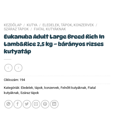
KEZDŐLAP
/
KUTYA
/
ELEDELEK, TÁPOK, KONZERVEK
/
SZÁRAZ TÁPOK
/
FIATAL KUTYÁKNAK
Eukanuba Adult Large Breed Rich In
Lamb&Rice 2,5 kg – bárányos rizses
kutyatáp
Cikkszám:
194
Kategóriák:
Eledelek, tápok, konzervek
,
Felnőtt kutyáknak
,
Fiatal
kutyáknak
,
Száraz tápok