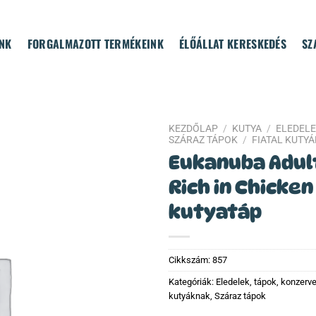
NK
FORGALMAZOTT TERMÉKEINK
ÉLŐÁLLAT KERESKEDÉS
SZ
KEZDŐLAP
/
KUTYA
/
ELEDELE
SZÁRAZ TÁPOK
/
FIATAL KUTY
Eukanuba Adul
Rich in Chicken
kutyatáp
Cikkszám:
857
Kategóriák:
Eledelek, tápok, konzerv
kutyáknak
,
Száraz tápok