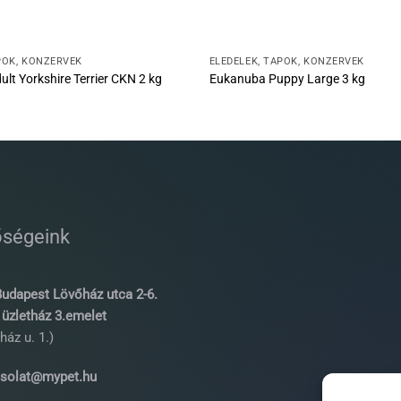
POK, KONZERVEK
ELEDELEK, TÁPOK, KONZERVEK
lt Yorkshire Terrier CKN 2 kg
Eukanuba Puppy Large 3 kg
őségeink
udapest Lövőház utca 2-6.
üzletház 3.emelet
ház u. 1.)
solat@mypet.hu