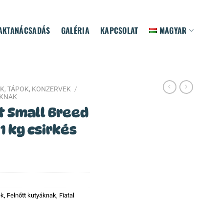
AKTANÁCSADÁS
GALÉRIA
KAPCSOLAT
MAGYAR
K, TÁPOK, KONZERVEK
/
ÁKNAK
t Small Breed
 1 kg csirkés
ek
,
Felnőtt kutyáknak
,
Fiatal