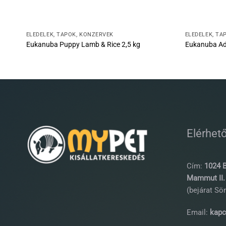
ELEDELEK, TÁPOK, KONZERVEK
ELEDELEK, TÁ
en 15
Eukanuba Puppy Lamb & Rice 2,5 kg
Eukanuba Adu
Elérhet
Cím:
1024 B
Mammut II. 
(bejárat Sör
Email:
kapc