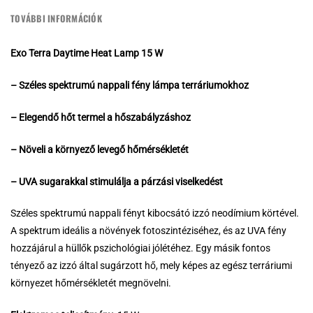
TOVÁBBI INFORMÁCIÓK
Exo Terra Daytime Heat Lamp 15 W
– Széles spektrumú nappali fény lámpa terráriumokhoz
– Elegendő hőt termel a hőszabályzáshoz
– Növeli a környező levegő hőmérsékletét
– UVA sugarakkal stimulálja a párzási viselkedést
Széles spektrumú nappali fényt kibocsátó izzó neodímium körtével.
A spektrum ideális a növények fotoszintéziséhez, és az UVA fény
hozzájárul a hüllők pszichológiai jólétéhez. Egy másik fontos
tényező az izzó által sugárzott hő, mely képes az egész terráriumi
környezet hőmérsékletét megnövelni.