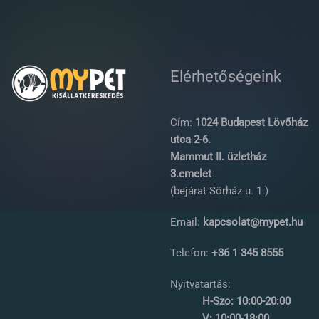
Elérhetőségeink
Cím:
1024 Budapest Lövőház
utca 2-6.
Mammut II. üzletház
3.emelet
(bejárat Sörház u. 1.)
Email:
kapcsolat@mypet.hu
Telefon:
+36 1 345 8555
Nyitvatartás:
H-Szo: 10:00-20:00
V: 10:00-18:00