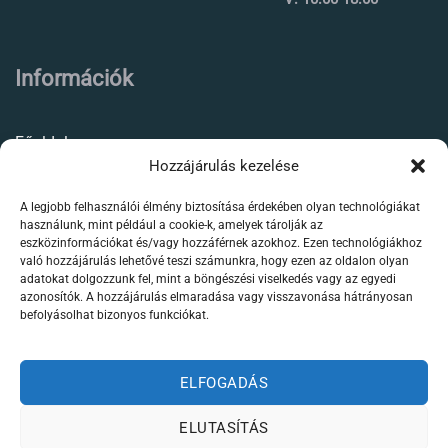
Információk
Főoldal
Hozzájárulás kezelése
Rólunk
A legjobb felhasználói élmény biztosítása érdekében olyan technológiákat
Élőállat kereskedés
használunk, mint például a cookie-k, amelyek tárolják az
eszközinformációkat és/vagy hozzáférnek azokhoz. Ezen technológiákhoz
Forgalmazott termékeink
való hozzájárulás lehetővé teszi számunkra, hogy ezen az oldalon olyan
adatokat dolgozzunk fel, mint a böngészési viselkedés vagy az egyedi
azonosítók. A hozzájárulás elmaradása vagy visszavonása hátrányosan
Szaktanácsadás /
befolyásolhat bizonyos funkciókat.
segítségnyújtás
Kapcsolat
ELFOGADÁS
ELUTASÍTÁS