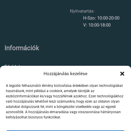
Nyitvatartás:
H-Szo: 10:00-20:00
V: 10:00-18:00
Információk
Főoldal
Hozzájárulás kezelése
Rólunk
A legjobb felhasználói élmény biztosítása érdekében olyan technológiákat
Élőállat kereskedés
használunk, mint például a cookie-k, amelyek tárolják az
eszközinformációkat és/vagy hozzáférnek azokhoz. Ezen technológiákhoz
Forgalmazott termékeink
való hozzájárulás lehetővé teszi számunkra, hogy ezen az oldalon olyan
adatokat dolgozzunk fel, mint a böngészési viselkedés vagy az egyedi
azonosítók. A hozzájárulás elmaradása vagy visszavonása hátrányosan
Szaktanácsadás /
befolyásolhat bizonyos funkciókat.
segítségnyújtás