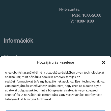
Nyitvatartás:
H-Szo: 10:00-20:00
V: 10:00-18:00
Információk
Főoldal
Hozzájárulás kezelése
Rólunk
A legjobb felhasználói élmény biztosítása érdekében olyan technológiákat
Élőállat kereskedés
használunk, mint például a cookie-k, amelyek tárolják az
eszközinformációkat és/vagy hozzáférnek azokhoz. Ezen technológiákhoz
Forgalmazott termékeink
való hozzájárulás lehetővé teszi számunkra, hogy ezen az oldalon olyan
adatokat dolgozzunk fel, mint a böngészési viselkedés vagy az egyedi
azonosítók. A hozzájárulás elmaradása vagy visszavonása hátrányosan
Szaktanácsadás /
befolyásolhat bizonyos funkciókat.
segítségnyújtás