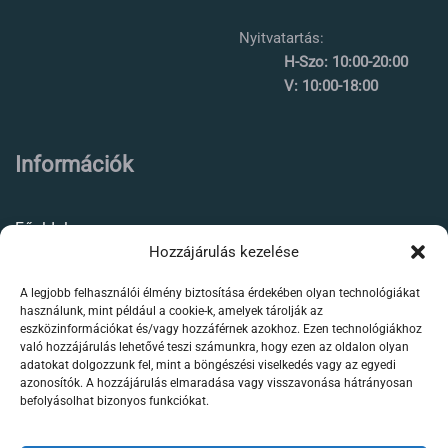
Nyitvatartás:
H-Szo: 10:00-20:00
V: 10:00-18:00
Információk
Főoldal
Hozzájárulás kezelése
Rólunk
A legjobb felhasználói élmény biztosítása érdekében olyan technológiákat
Élőállat kereskedés
használunk, mint például a cookie-k, amelyek tárolják az
eszközinformációkat és/vagy hozzáférnek azokhoz. Ezen technológiákhoz
Forgalmazott termékeink
való hozzájárulás lehetővé teszi számunkra, hogy ezen az oldalon olyan
adatokat dolgozzunk fel, mint a böngészési viselkedés vagy az egyedi
azonosítók. A hozzájárulás elmaradása vagy visszavonása hátrányosan
Szaktanácsadás /
befolyásolhat bizonyos funkciókat.
segítségnyújtás