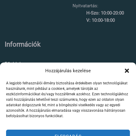
Nyitvatartás:
H-Szo: 10:00-20:00
V: 10:00-18:00
Információk
Főoldal
Hozzájárulás kezelése
Rólunk
A legjobb felhasználói élmény biztosítása érdekében olyan technológiákat
Élőállat kereskedés
használunk, mint például a cookie-k, amelyek tárolják az
eszközinformációkat és/vagy hozzáférnek azokhoz. Ezen technológiákhoz
Forgalmazott termékeink
való hozzájárulás lehetővé teszi számunkra, hogy ezen az oldalon olyan
adatokat dolgozzunk fel, mint a böngészési viselkedés vagy az egyedi
azonosítók. A hozzájárulás elmaradása vagy visszavonása hátrányosan
Szaktanácsadás /
befolyásolhat bizonyos funkciókat.
segítségnyújtás
Kapcsolat