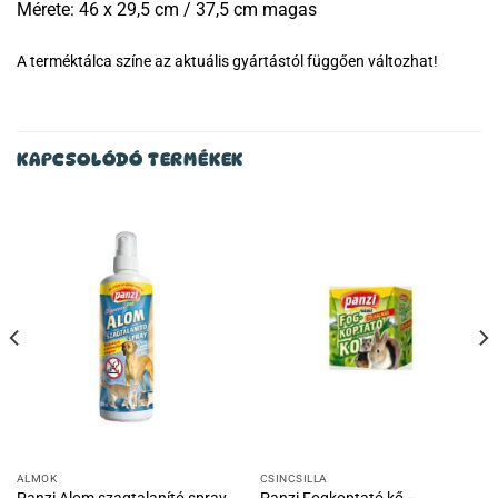
Mérete: 46 x 29,5 cm / 37,5 cm magas
A terméktálca színe az aktuális gyártástól függően változhat!
KAPCSOLÓDÓ TERMÉKEK
ALMOK
CSINCSILLA
Panzi Alom szagtalanító spray
Panzi Fogkoptató kő –