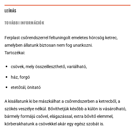
LEÍRÁS
TOVÁBBI INFORMÁCIÓK
Ferplast csőrendszerrel feltuningolt emeletes hörcsög ketrec,
amelyben állatunk biztosan nem fog unatkozni.
Tartozékai:
csövek, mely összeilleszthető, variálható,
ház, forgó
etetőtál, önitató
A kisállatunk ki be mászkálhat a csőrendszerben a ketrecből, a
szökés veszélye nélkül. Bővíthetjük később a külön is vásárolható,
bármely formájú csővel, elágazással, extra bővítő elemmel,
körberakhatunk a csövekkel akár egy egész szobát is.