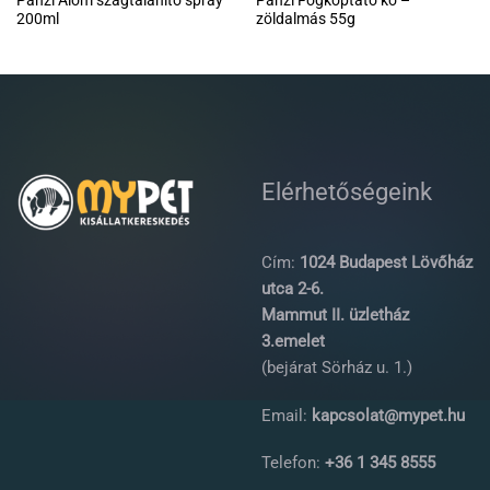
200ml
zöldalmás 55g
Elérhetőségeink
Cím:
1024 Budapest Lövőház
utca 2-6.
Mammut II. üzletház
3.emelet
(bejárat Sörház u. 1.)
Email:
kapcsolat@mypet.hu
Telefon:
+36 1 345 8555