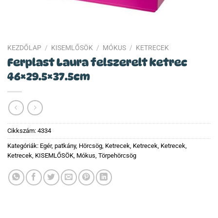
KEZDŐLAP
/
KISEMLŐSÖK
/
MÓKUS
/
KETRECEK
Ferplast Laura felszerelt ketrec
46×29.5×37.5cm
Cikkszám:
4334
Kategóriák:
Egér, patkány
,
Hörcsög
,
Ketrecek
,
Ketrecek
,
Ketrecek
,
Ketrecek
,
KISEMLŐSÖK
,
Mókus
,
Törpehörcsög