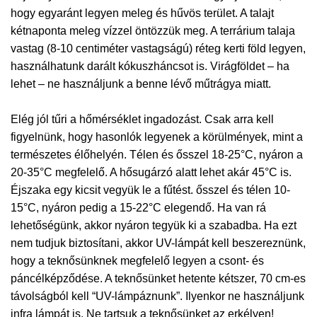
hogy egyaránt legyen meleg és hűvös terület. A talajt
kétnaponta meleg vízzel öntözzük meg. A terrárium talaja
vastag (8-10 centiméter vastagságú) réteg kerti föld legyen,
használhatunk darált kókuszháncsot is. Virágföldet – ha
lehet – ne használjunk a benne lévő műtrágya miatt.
Elég jól tűri a hőmérséklet ingadozást. Csak arra kell
figyelnünk, hogy hasonlók legyenek a körülmények, mint a
természetes élőhelyén. Télen és ősszel 18-25°C, nyáron a
20-35°C megfelelő. A hősugárzó alatt lehet akár 45°C is.
Éjszaka egy kicsit vegyük le a fűtést. ősszel és télen 10-
15°C, nyáron pedig a 15-22°C elegendő. Ha van rá
lehetőségünk, akkor nyáron tegyük ki a szabadba. Ha ezt
nem tudjuk biztosítani, akkor UV-lámpát kell beszereznünk,
hogy a teknősünknek megfelelő legyen a csont- és
páncélképződése. A teknősünket hetente kétszer, 70 cm-es
távolságból kell “UV-lámpáznunk”. Ilyenkor ne használjunk
infra lámpát is. Ne tartsuk a teknősünket az erkélyen!