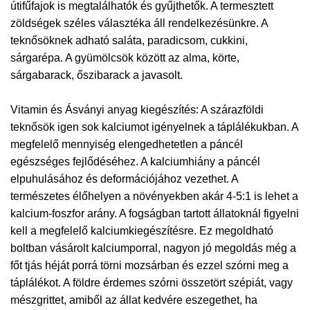
útifűfajok is megtalálhatók és gyűjthetők. A termesztett
zöldségek széles választéka áll rendelkezésünkre. A
teknősöknek adható saláta, paradicsom, cukkini,
sárgarépa. A gyümölcsök között az alma, körte,
sárgabarack, őszibarack a javasolt.
Vitamin és Ásványi anyag kiegészítés: A szárazföldi
teknősök igen sok kalciumot igényelnek a táplálékukban. A
megfelelő mennyiség elengedhetetlen a páncél
egészséges fejlődéséhez. A kalciumhiány a páncél
elpuhulásához és deformációjához vezethet. A
természetes élőhelyen a növényekben akár 4-5:1 is lehet a
kalcium-foszfor arány. A fogságban tartott állatoknál figyelni
kell a megfelelő kalciumkiegészítésre. Ez megoldható
boltban vásárolt kalciumporral, nagyon jó megoldás még a
főt tjás héját porrá törni mozsárban és ezzel szórni meg a
táplálékot. A földre érdemes szórni összetört szépiát, vagy
mészgrittet, amiből az állat kedvére eszegethet, ha