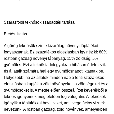
Szárazföldi teknősök szabadtéri tartása
Etetés, itatás
A görög teknősök szinte kizárólag növényi táplálékot
fogyasztanak. Ez százalékos eloszlásban így néz ki: 80%
rostban gazdag növényi tápanyag, 15% zöldség, 5%
gyümölcs. Ezt a teknőstartók gyakran hibásan értelmezik
és állataik számára heti egy gyümölcsnapot iktatnak be.
Helyesebb, ha az állatok minden nap a fenti százalékos
eloszlásban kapják a zöld növényeket, a zöldségeket és a
gyümölcsöket is. A megfelelően összeállított keverékből a
teknős igényeinek megfelelően fog válogatni. A teknősök
igénylik a táplálékkal bevitt vizet, amit vegetációs víznek
nevezünk. A rostban gazdag, zöld növények, amelyekben