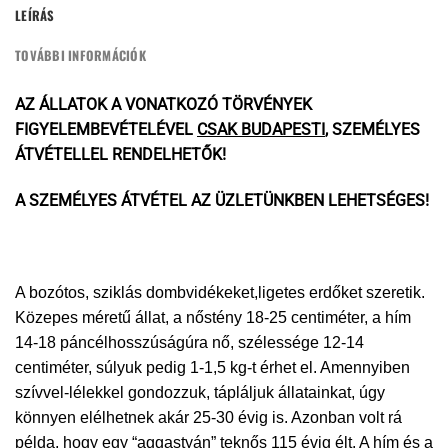
LEÍRÁS
TOVÁBBI INFORMÁCIÓK
AZ ÁLLATOK A VONATKOZÓ TÖRVÉNYEK
FIGYELEMBEVÉTELÉVEL
CSAK BUDAPESTI
, SZEMÉLYES
ÁTVÉTELLEL RENDELHETŐK!
A SZEMÉLYES ÁTVÉTEL AZ
ÜZLETÜNKBEN
LEHETSÉGES!
A bozótos, sziklás dombvidékeket,ligetes erdőket szeretik.
Közepes méretű állat, a nőstény 18-25 centiméter, a hím
14-18 páncélhosszúságúra nő, szélessége 12-14
centiméter, súlyuk pedig 1-1,5 kg-t érhet el. Amennyiben
szívvel-lélekkel gondozzuk, tápláljuk állatainkat, úgy
könnyen elélhetnek akár 25-30 évig is. Azonban volt rá
példa, hogy egy “aggastyán” teknős 115 évig élt. A hím és a