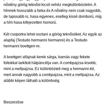
nőstény görög teknőst kicsit nehéz megkülönböztetni. A
hímnek hosszabb a farka és A nőstény nem csak nagyobb,
de laposabb is, hasa egyenes, esetleg kissé domború, míg
a hím hasa kifejezetten homorú.
Két csoportra lehet osztani a görög teknősöket. Az egyik az
alapfaj (Testudo hermanni hermanni) és a Testudo
hermanni boettgeri-re.
A boettgeri alfajnak kerek sárga, barnás vagy fekete
foltokkal tarkított hátpáncélja van. A combpajzsa kisebb,
mint a mellpajzsa. Ez különbözteti meg a hermanni-tól,
mert annak nagyobb a combpajzsa, mint a mellpajzsa. Az
alábbi képen látható a különbség.
Beszerzése