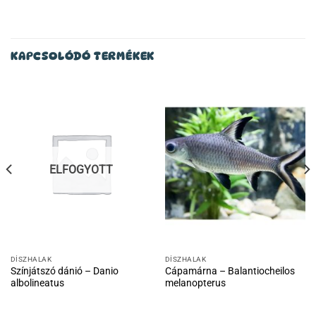
KAPCSOLÓDÓ TERMÉKEK
ELFOGYOTT
DÍSZHALAK
DÍSZHALAK
Színjátszó dánió – Danio
Cápamárna – Balantiocheilos
albolineatus
melanopterus