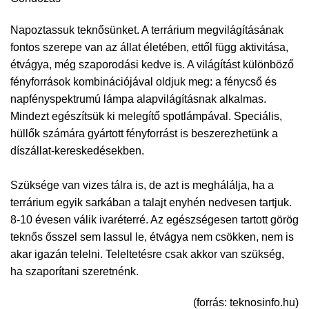
Napoztassuk teknősünket. A terrárium megvilágításának
fontos szerepe van az állat életében, ettől függ aktivitása,
étvágya, még szaporodási kedve is. A világítást különböző
fényforrások kombinációjával oldjuk meg: a fénycső és
napfényspektrumú lámpa alapvilágításnak alkalmas.
Mindezt egészítsük ki melegítő spotlámpával. Speciális,
hüllők számára gyártott fényforrást is beszerezhetünk a
díszállat-kereskedésekben.
Szüksége van vizes tálra is, de azt is meghálálja, ha a
terrárium egyik sarkában a talajt enyhén nedvesen tartjuk.
8-10 évesen válik ivaréterré. Az egészségesen tartott görög
teknős ősszel sem lassul le, étvágya nem csökken, nem is
akar igazán telelni. Teleltetésre csak akkor van szükség,
ha szaporítani szeretnénk.
(forrás: teknosinfo.hu)