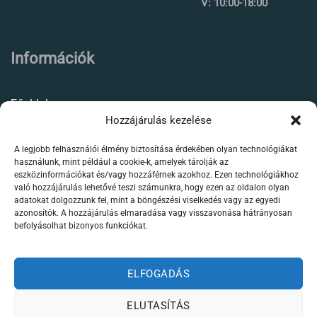
V: 10:00-18:00
Információk
Főoldal
Hozzájárulás kezelése
Rólunk
A legjobb felhasználói élmény biztosítása érdekében olyan technológiákat
Élőállat kereskedés
használunk, mint például a cookie-k, amelyek tárolják az
eszközinformációkat és/vagy hozzáférnek azokhoz. Ezen technológiákhoz
Forgalmazott termékeink
való hozzájárulás lehetővé teszi számunkra, hogy ezen az oldalon olyan
adatokat dolgozzunk fel, mint a böngészési viselkedés vagy az egyedi
azonosítók. A hozzájárulás elmaradása vagy visszavonása hátrányosan
Szaktanácsadás /
befolyásolhat bizonyos funkciókat.
segítségnyújtás
Kapcsolat
ELFOGADÁS
ELUTASÍTÁS