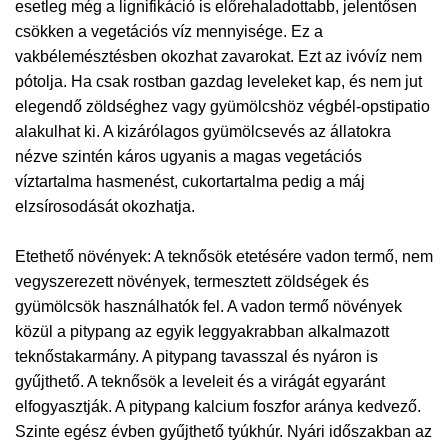
esetleg még a lignifikáció is előrehaladottabb, jelentősen
csökken a vegetációs víz mennyisége. Ez a
vakbélemésztésben okozhat zavarokat. Ezt az ivóvíz nem
pótolja. Ha csak rostban gazdag leveleket kap, és nem jut
elegendő zöldséghez vagy gyümölcshöz végbél-opstipatio
alakulhat ki. A kizárólagos gyümölcsevés az állatokra
nézve szintén káros ugyanis a magas vegetációs
víztartalma hasmenést, cukortartalma pedig a máj
elzsírosodását okozhatja.
Etethető növények: A teknősök etetésére vadon termő, nem
vegyszerezett növények, termesztett zöldségek és
gyümölcsök használhatók fel. A vadon termő növények
közül a pitypang az egyik leggyakrabban alkalmazott
teknőstakarmány. A pitypang tavasszal és nyáron is
gyűjthető. A teknősök a leveleit és a virágát egyaránt
elfogyasztják. A pitypang kalcium foszfor aránya kedvező.
Szinte egész évben gyűjthető tyúkhúr. Nyári időszakban az