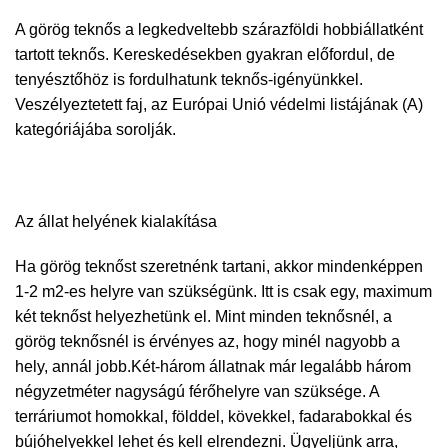
A görög teknős a legkedveltebb szárazföldi hobbiállatként
tartott teknős. Kereskedésekben gyakran előfordul, de
tenyésztőhöz is fordulhatunk teknős-igényünkkel.
Veszélyeztetett faj, az Európai Unió védelmi listájának (A)
kategóriájába sorolják.
Az állat helyének kialakítása
Ha görög teknőst szeretnénk tartani, akkor mindenképpen
1-2 m2-es helyre van szükségünk. Itt is csak egy, maximum
két teknőst helyezhetünk el. Mint minden teknősnél, a
görög teknősnél is érvényes az, hogy minél nagyobb a
hely, annál jobb.Két-három állatnak már legalább három
négyzetméter nagyságú férőhelyre van szüksége. A
terráriumot homokkal, földdel, kövekkel, fadarabokkal és
bújóhelyekkel lehet és kell elrendezni. Ügyeljünk arra,