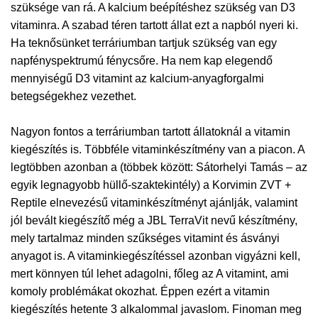
szüksége van rá. A kalcium beépítéshez szükség van D3
vitaminra. A szabad téren tartott állat ezt a napból nyeri ki.
Ha teknősünket terráriumban tartjuk szükség van egy
napfényspektrumú fénycsőre. Ha nem kap elegendő
mennyiségű D3 vitamint az kalcium-anyagforgalmi
betegségekhez vezethet.
Nagyon fontos a terráriumban tartott állatoknál a vitamin
kiegészítés is. Többféle vitaminkészítmény van a piacon. A
legtöbben azonban a (többek között: Sátorhelyi Tamás – az
egyik legnagyobb hüllő-szaktekintély) a Korvimin ZVT +
Reptile elnevezésű vitaminkészítményt ajánlják, valamint
jól bevált kiegészítő még a JBL TerraVit nevű készítmény,
mely tartalmaz minden szűkséges vitamint és ásványi
anyagot is. A vitaminkiegészítéssel azonban vigyázni kell,
mert könnyen túl lehet adagolni, főleg az A vitamint, ami
komoly problémákat okozhat. Éppen ezért a vitamin
kiegészítés hetente 3 alkalommal javaslom. Finoman meg