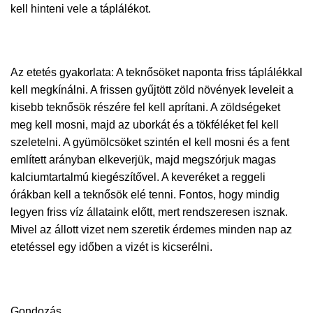
kell hinteni vele a táplálékot.
Az etetés gyakorlata: A teknősöket naponta friss táplálékkal
kell megkínálni. A frissen gyűjtött zöld növények leveleit a
kisebb teknősök részére fel kell aprítani. A zöldségeket
meg kell mosni, majd az uborkát és a tökféléket fel kell
szeletelni. A gyümölcsöket szintén el kell mosni és a fent
említett arányban elkeverjük, majd megszórjuk magas
kalciumtartalmú kiegészítővel. A keveréket a reggeli
órákban kell a teknősök elé tenni. Fontos, hogy mindig
legyen friss víz állataink előtt, mert rendszeresen isznak.
Mivel az állott vizet nem szeretik érdemes minden nap az
etetéssel egy időben a vizét is kicserélni.
Gondozás