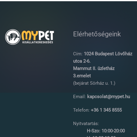
Elérhetőségeink
Cím:
1024 Budapest Lövőház
utca 2-6.
Mammut II. üzletház
3.emelet
(bejárat Sörház u. 1.)
Email:
kapcsolat@mypet.hu
Telefon:
+36 1 345 8555
Nyitvatartás:
H-Szo: 10:00-20:00