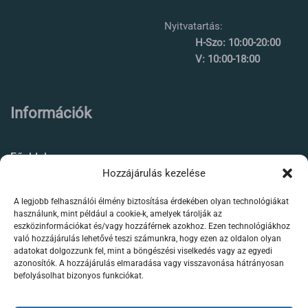
Nyitvatartás:
H-Szo: 10:00-20:00
V: 10:00-18:00
Információk
Főoldal
Hozzájárulás kezelése
Rólunk
A legjobb felhasználói élmény biztosítása érdekében olyan technológiákat
Élőállat kereskedés
használunk, mint például a cookie-k, amelyek tárolják az
eszközinformációkat és/vagy hozzáférnek azokhoz. Ezen technológiákhoz
Forgalmazott termékeink
való hozzájárulás lehetővé teszi számunkra, hogy ezen az oldalon olyan
adatokat dolgozzunk fel, mint a böngészési viselkedés vagy az egyedi
azonosítók. A hozzájárulás elmaradása vagy visszavonása hátrányosan
Szaktanácsadás /
befolyásolhat bizonyos funkciókat.
segítségnyújtás