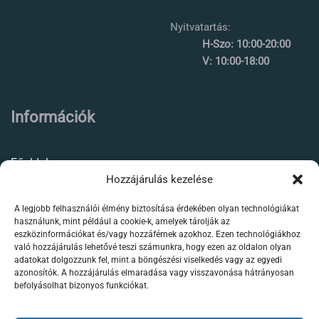
Nyitvatartás:
H-Szo: 10:00-20:00
V: 10:00-18:00
Információk
Főoldal
Hozzájárulás kezelése
Rólunk
A legjobb felhasználói élmény biztosítása érdekében olyan technológiákat
Élőállat kereskedés
használunk, mint például a cookie-k, amelyek tárolják az
eszközinformációkat és/vagy hozzáférnek azokhoz. Ezen technológiákhoz
Forgalmazott termékeink
való hozzájárulás lehetővé teszi számunkra, hogy ezen az oldalon olyan
adatokat dolgozzunk fel, mint a böngészési viselkedés vagy az egyedi
azonosítók. A hozzájárulás elmaradása vagy visszavonása hátrányosan
Szaktanácsadás /
befolyásolhat bizonyos funkciókat.
segítségnyújtás