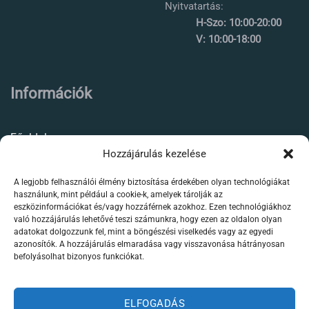
Nyitvatartás:
H-Szo: 10:00-20:00
V: 10:00-18:00
Információk
Főoldal
Hozzájárulás kezelése
Rólunk
A legjobb felhasználói élmény biztosítása érdekében olyan technológiákat
Élőállat kereskedés
használunk, mint például a cookie-k, amelyek tárolják az
eszközinformációkat és/vagy hozzáférnek azokhoz. Ezen technológiákhoz
Forgalmazott termékeink
való hozzájárulás lehetővé teszi számunkra, hogy ezen az oldalon olyan
adatokat dolgozzunk fel, mint a böngészési viselkedés vagy az egyedi
azonosítók. A hozzájárulás elmaradása vagy visszavonása hátrányosan
Szaktanácsadás /
befolyásolhat bizonyos funkciókat.
segítségnyújtás
Kapcsolat
ELFOGADÁS