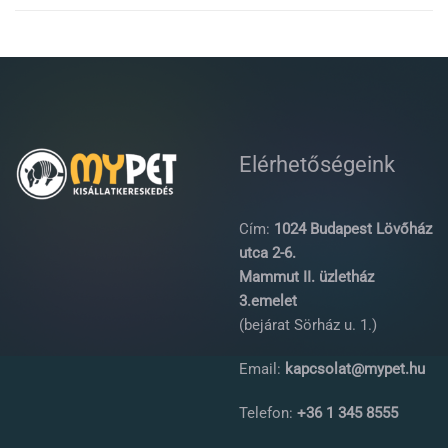
Elérhetőségeink
Cím:
1024 Budapest Lövőház
utca 2-6.
Mammut II. üzletház
3.emelet
(bejárat Sörház u. 1.)
Email:
kapcsolat@mypet.hu
Telefon:
+36 1 345 8555