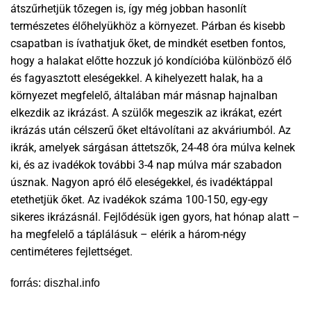
átszűrhetjük tőzegen is, így még jobban hasonlít
természetes élőhelyükhöz a környezet. Párban és kisebb
csapatban is ívathatjuk őket, de mindkét esetben fontos,
hogy a halakat előtte hozzuk jó kondícióba különböző élő
és fagyasztott eleségekkel. A kihelyezett halak, ha a
környezet megfelelő, általában már másnap hajnalban
elkezdik az ikrázást. A szülők megeszik az ikrákat, ezért
ikrázás után célszerű őket eltávolítani az akváriumból. Az
ikrák, amelyek sárgásan áttetszők, 24-48 óra múlva kelnek
ki, és az ivadékok további 3-4 nap múlva már szabadon
úsznak. Nagyon apró élő eleségekkel, és ivadéktáppal
etethetjük őket. Az ivadékok száma 100-150, egy-egy
sikeres ikrázásnál. Fejlődésük igen gyors, hat hónap alatt –
ha megfelelő a táplálásuk – elérik a három-négy
centiméteres fejlettséget.
forrás: diszhal.info