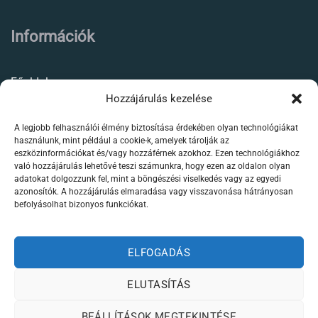
Információk
Főoldal
Hozzájárulás kezelése
Rólunk
A legjobb felhasználói élmény biztosítása érdekében olyan technológiákat
Élőállat kereskedés
használunk, mint például a cookie-k, amelyek tárolják az
eszközinformációkat és/vagy hozzáférnek azokhoz. Ezen technológiákhoz
Forgalmazott termékeink
való hozzájárulás lehetővé teszi számunkra, hogy ezen az oldalon olyan
adatokat dolgozzunk fel, mint a böngészési viselkedés vagy az egyedi
azonosítók. A hozzájárulás elmaradása vagy visszavonása hátrányosan
Szaktanácsadás /
befolyásolhat bizonyos funkciókat.
segítségnyújtás
Kapcsolat
ELFOGADÁS
ELUTASÍTÁS
Weboldalt készítette:
BEÁLLÍTÁSOK MEGTEKINTÉSE