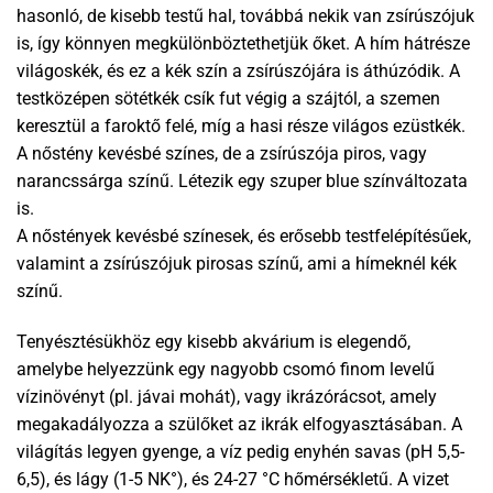
hasonló, de kisebb testű hal, továbbá nekik van zsírúszójuk
is, így könnyen megkülönböztethetjük őket. A hím hátrésze
világoskék, és ez a kék szín a zsírúszójára is áthúzódik. A
testközépen sötétkék csík fut végig a szájtól, a szemen
keresztül a faroktő felé, míg a hasi része világos ezüstkék.
A nőstény kevésbé színes, de a zsírúszója piros, vagy
narancssárga színű. Létezik egy szuper blue színváltozata
is.
A nőstények kevésbé színesek, és erősebb testfelépítésűek,
valamint a zsírúszójuk pirosas színű, ami a hímeknél kék
színű.
Tenyésztésükhöz egy kisebb akvárium is elegendő,
amelybe helyezzünk egy nagyobb csomó finom levelű
vízinövényt (pl. jávai mohát), vagy ikrázórácsot, amely
megakadályozza a szülőket az ikrák elfogyasztásában. A
világítás legyen gyenge, a víz pedig enyhén savas (pH 5,5-
6,5), és lágy (1-5 NK°), és 24-27 °C hőmérsékletű. A vizet