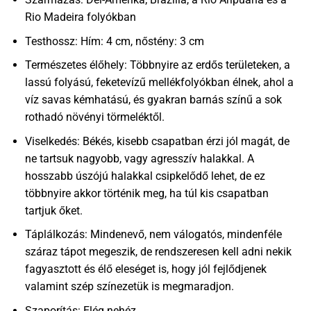
Rio Madeira folyókban
Testhossz: Hím: 4 cm, nőstény: 3 cm
Természetes élőhely: Többnyire az erdős területeken, a
lassú folyású, feketevízű mellékfolyókban élnek, ahol a
víz savas kémhatású, és gyakran barnás színű a sok
rothadó növényi törmeléktől.
Viselkedés: Békés, kisebb csapatban érzi jól magát, de
ne tartsuk nagyobb, vagy agresszív halakkal. A
hosszabb úszójú halakkal csipkelődő lehet, de ez
többnyire akkor történik meg, ha túl kis csapatban
tartjuk őket.
Táplálkozás: Mindenevő, nem válogatós, mindenféle
száraz tápot megeszik, de rendszeresen kell adni nekik
fagyasztott és élő eleséget is, hogy jól fejlődjenek
valamint szép színezetük is megmaradjon.
Szaporítás: Elég nehéz.