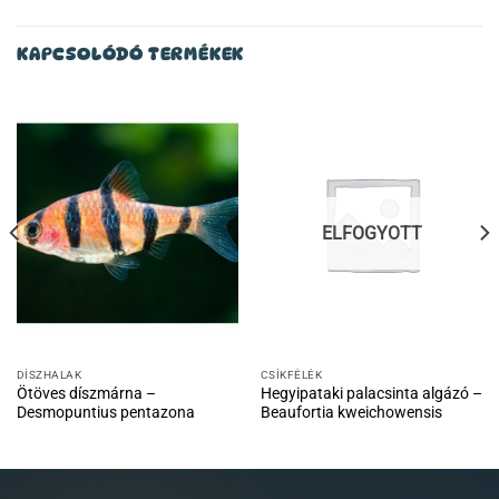
KAPCSOLÓDÓ TERMÉKEK
ELFOGYOTT
DÍSZHALAK
CSÍKFÉLÉK
Ötöves díszmárna –
Hegyipataki palacsinta algázó –
Desmopuntius pentazona
Beaufortia kweichowensis