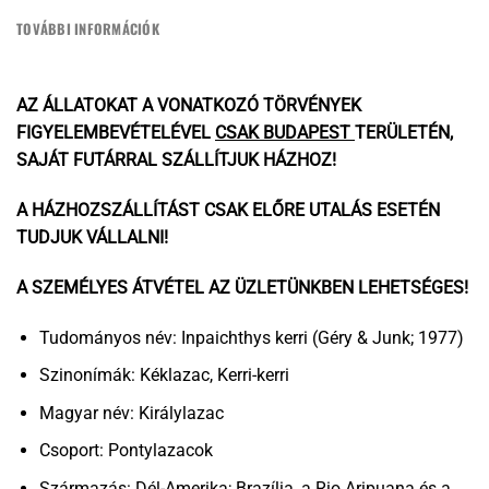
TOVÁBBI INFORMÁCIÓK
AZ ÁLLATOKAT A VONATKOZÓ TÖRVÉNYEK
FIGYELEMBEVÉTELÉVEL
CSAK BUDAPEST
TERÜLETÉN,
SAJÁT FUTÁRRAL SZÁLLÍTJUK HÁZHOZ!
A HÁZHOZSZÁLLÍTÁST CSAK ELŐRE UTALÁS ESETÉN
TUDJUK VÁLLALNI!
A SZEMÉLYES ÁTVÉTEL AZ
ÜZLETÜNKBEN
LEHETSÉGES!
Tudományos név: Inpaichthys kerri (Géry & Junk; 1977)
Szinonímák: Kéklazac, Kerri-kerri
Magyar név: Királylazac
Csoport: Pontylazacok
Származás: Dél-Amerika; Brazília, a Rio Aripuana és a