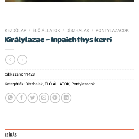
KEZDŐLAP
/
ÉLŐ ÁLLATOK
/
DÍSZHALAK
/
PONTYLAZACOK
Királylazac – Inpaichthys kerri
Cikkszám:
11423
Kategóriák:
Díszhalak
,
ÉLŐ ÁLLATOK
,
Pontylazacok
LEÍRÁS