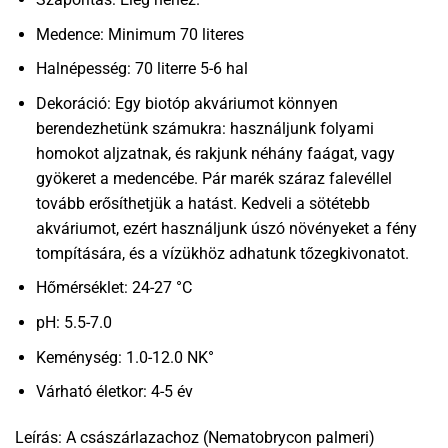
Medence: Minimum 70 literes
Halnépesség: 70 literre 5-6 hal
Dekoráció: Egy biotóp akváriumot könnyen
berendezhetünk számukra: használjunk folyami
homokot aljzatnak, és rakjunk néhány faágat, vagy
gyökeret a medencébe. Pár marék száraz falevéllel
tovább erősíthetjük a hatást. Kedveli a sötétebb
akváriumot, ezért használjunk úszó növényeket a fény
tompítására, és a vízükhöz adhatunk tőzegkivonatot.
Hőmérséklet: 24-27 °C
pH: 5.5-7.0
Keménység: 1.0-12.0 NK°
Várható életkor: 4-5 év
Leírás: A császárlazachoz (Nematobrycon palmeri)