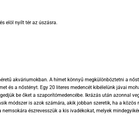
s elöl nyílt tér az úszásra.
méretű akváriumokban. A hímet könnyű megkülönböztetni a nőstén
hímet és a nőstényt. Egy 20 literes medencét kibélelünk jávai mo
ngedjük be őket a szaporítómedencébe. Ikrázás után azonnal ve
ásik módszer is azok számára, akik jobban szeretik, ha a közös 
Ha nemsokára észrevesszük a kis ivadékokat, melyek mindegyikéne