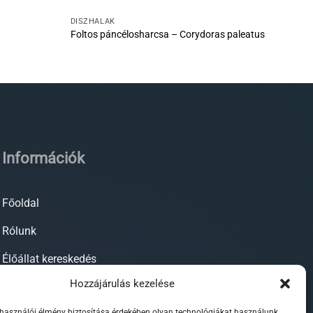
DÍSZHALAK
Foltos páncélosharcsa – Corydoras paleatus
Információk
Főoldal
Rólunk
Élőállat kereskedés
Hozzájárulás kezelése
Forgalmazott termékeink
lhasználói élmény biztosítása érdekében olyan technológiákat használunk,