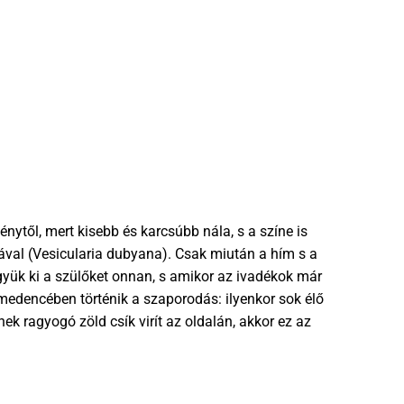
ytől, mert kisebb és karcsúbb nála, s a színe is
hával (Vesicularia dubyana). Csak miután a hím s a
gyük ki a szülőket onnan, s amikor az ivadékok már
medencében történik a szaporodás: ilyenkor sok élő
k ragyogó zöld csík virít az oldalán, akkor ez az