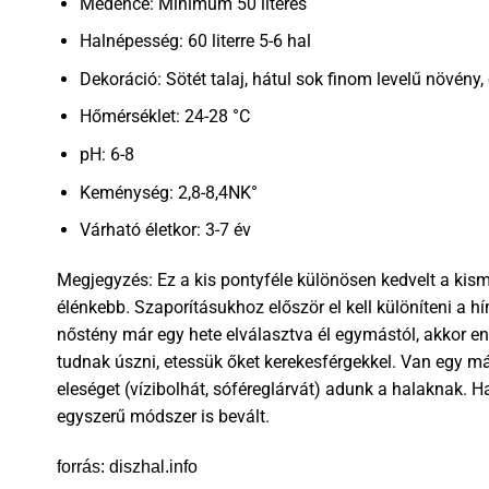
Medence: Minimum 50 literes
Halnépesség: 60 literre 5-6 hal
Dekoráció: Sötét talaj, hátul sok finom levelű növény, é
Hőmérséklet: 24-28 °C
pH: 6-8
Keménység: 2,8-8,4NK°
Várható életkor: 3-7 év
Megjegyzés: Ez a kis pontyféle különösen kedvelt a kis
élénkebb. Szaporításukhoz először el kell különíteni a 
nőstény már egy hete elválasztva él egymástól, akkor e
tudnak úszni, etessük őket kerekesférgekkel. Van egy m
eleséget (vízibolhát, sóféreglárvát) adunk a halaknak. 
egyszerű módszer is bevált.
forrás: diszhal.info