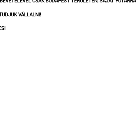
MBEVÉTELÉVEL
CSAK BUDAPEST
TERÜLETÉN, SAJÁT FUTÁRRA
TUDJUK VÁLLALNI!
S!