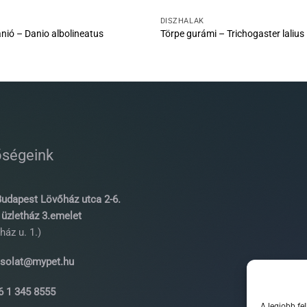
DÍSZHALAK
ánió – Danio albolineatus
Törpe gurámi – Trichogaster lalius
őségeink
udapest Lövőház utca 2-6.
üzletház 3.emelet
ház u. 1.)
solat@mypet.hu
 1 345 8555
A legjobb fe