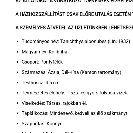
AZ ÁLLATOKAT A VONATKOZÓ TÖRVÉNYEK FIGYELE
A HÁZHOZSZÁLLÍTÁST CSAK ELŐRE UTALÁS ESETÉN 
A SZEMÉLYES ÁTVÉTEL AZ
ÜZLETÜNKBEN
LEHETSÉGE
Tudományos név: Tanichthys albonubes (Lin; 1932)
Magyar név: Kolibrihal
Csoport: Pontyfélék
Származás: Ázsia; Dél-Kína (Kanton tartomány).
Testhossz: 4-5 cm
Természetes élőhely: Tiszta és gyors folyású vizek.
Viselkedés: Társas, rajokban él.
Táplálkozás: Mindenevő, kedveli az élő zsákmányt.
Szaporítás: Könnyű