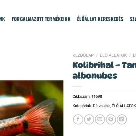
NK
FORGALMAZOTT TERMÉKEINK
ÉLŐÁLLAT KERESKEDÉS
SZ
KEZDŐLAP
/
ÉLŐ ÁLLATOK
/
D
Kolibrihal – Ta
albonubes
Cikkszám:
11598
Kategóriák:
Díszhalak
,
ÉLŐ ÁLLATOK