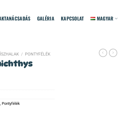
AKTANÁCSADÁS
GALÉRIA
KAPCSOLAT
MAGYAR
ÍSZHALAK
/
PONTYFÉLÉK
nichthys
,
Pontyfélék