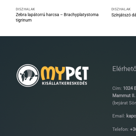
DÍSZHALAK
DÍSZHALAK
Zebra lapátorrú harcsa – Brachyplatystoma
Színjátszó d
tigrinum
Elérhet
Cím:
1024 B
Mammut II. 
(bejárat Sör
Email:
kapc
Telefon:
+36