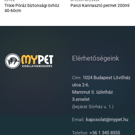
EGYÉB
ÁPOLÁSI KELLÉKEK
Trixie Póráz biztonsági övhöz
Panzi Kanriasztó permet 200ml
40-60cm
Elérhetőségeink
Cím:
1024 Budapest Lövőház
utca 2-6.
Mammut II. üzletház
3.emelet
(bejárat Sörház u. 1.)
Email:
kapcsolat@mypet.hu
Telefon:
+36 1 345 8555