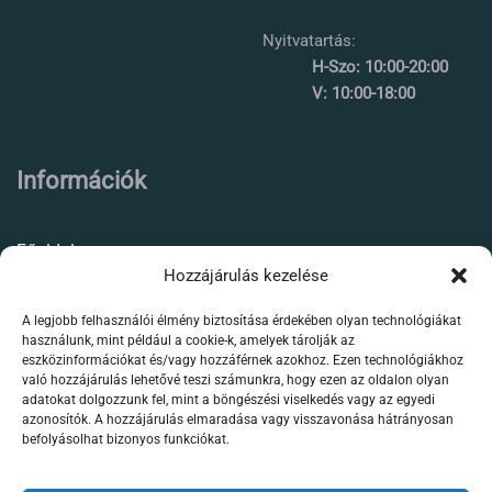
Nyitvatartás:
H-Szo: 10:00-20:00
V: 10:00-18:00
Információk
Főoldal
Hozzájárulás kezelése
Rólunk
A legjobb felhasználói élmény biztosítása érdekében olyan technológiákat
Élőállat kereskedés
használunk, mint például a cookie-k, amelyek tárolják az
eszközinformációkat és/vagy hozzáférnek azokhoz. Ezen technológiákhoz
Forgalmazott termékeink
való hozzájárulás lehetővé teszi számunkra, hogy ezen az oldalon olyan
adatokat dolgozzunk fel, mint a böngészési viselkedés vagy az egyedi
azonosítók. A hozzájárulás elmaradása vagy visszavonása hátrányosan
Szaktanácsadás /
befolyásolhat bizonyos funkciókat.
segítségnyújtás
Kapcsolat