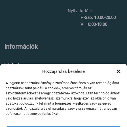
Nyitvatartás:
H-Szo: 10:00-20:00
V: 10:00-18:00
Információk
Főoldal
Hozzájárulás kezelése
Rólunk
A legjobb felhasználói élmény biztosítása érdekében olyan technológiákat
Élőállat kereskedés
használunk, mint például a cookie-k, amelyek tárolják az
eszközinformációkat és/vagy hozzáférnek azokhoz. Ezen technológiákhoz
Forgalmazott termékeink
való hozzájárulás lehetővé teszi számunkra, hogy ezen az oldalon olyan
adatokat dolgozzunk fel, mint a böngészési viselkedés vagy az egyedi
azonosítók. A hozzájárulás elmaradása vagy visszavonása hátrányosan
Szaktanácsadás /
befolyásolhat bizonyos funkciókat.
segítségnyújtás