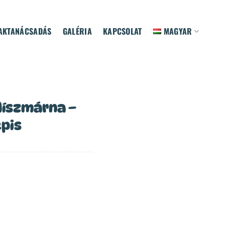
AKTANÁCSADÁS
GALÉRIA
KAPCSOLAT
MAGYAR
díszmárna –
epis