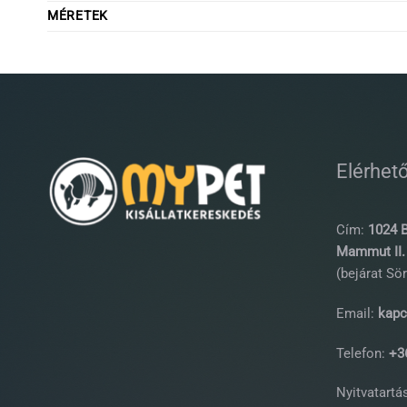
MÉRETEK
Elérhet
Cím:
1024 B
Mammut II. 
(bejárat Sör
Email:
kapc
Telefon:
+36
Nyitvatartás