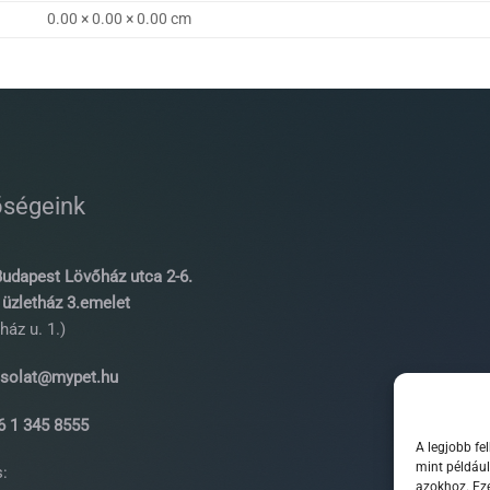
0.00 × 0.00 × 0.00 cm
őségeink
udapest Lövőház utca 2-6.
üzletház 3.emelet
ház u. 1.)
solat@mypet.hu
 1 345 8555
A legjobb fe
mint például
:
azokhoz. Eze