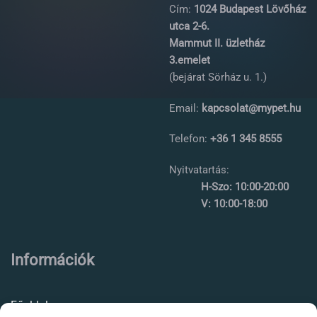
Cím:
1024 Budapest Lövőház
utca 2-6.
Mammut II. üzletház
3.emelet
(bejárat Sörház u. 1.)
Email:
kapcsolat@mypet.hu
Telefon:
+36 1 345 8555
Nyitvatartás:
H-Szo: 10:00-20:00
V: 10:00-18:00
Információk
Főoldal