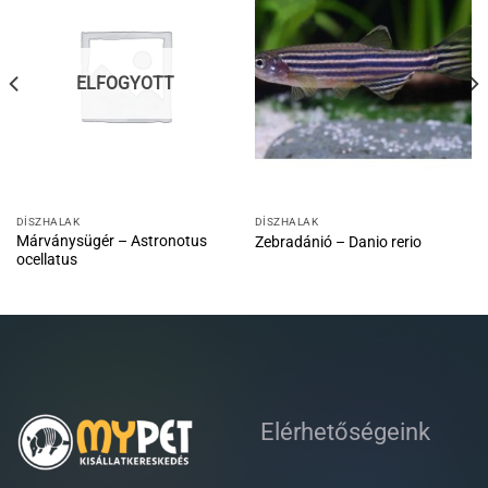
ELFOGYOTT
DÍSZHALAK
DÍSZHALAK
Márványsügér – Astronotus
Zebradánió – Danio rerio
ocellatus
Elérhetőségeink