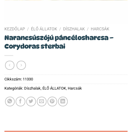
KEZDŐLAP
/
ÉLŐ ÁLLATOK
/
DÍSZHALAK
/
HARCSÁK
Narancsúszójú páncélosharcsa –
Corydoras sterbai
Cikkszám:
11330
Kategóriák:
Díszhalak
,
ÉLŐ ÁLLATOK
,
Harcsák