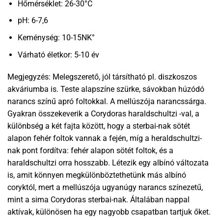
Hőmérséklet: 26-30°C
pH: 6-7,6
Keménység: 10-15NK°
Várható életkor: 5-10 év
Megjegyzés: Melegszerető, jól társítható pl. diszkoszos
akváriumba is. Teste alapszíne szürke, sávokban húzódó
narancs színű apró foltokkal. A mellúszója narancssárga.
Gyakran összekeverik a Corydoras haraldschultzi -val, a
különbség a két fajta között, hogy a sterbai-nak sötét
alapon fehér foltok vannak a fején, míg a heraldschultzi-
nak pont fordítva: fehér alapon sötét foltok, és a
haraldschultzi orra hosszabb. Létezik egy albínó változata
is, amit könnyen megkülönböztethetünk más albínó
coryktól, mert a mellúszója ugyanúgy narancs színezetű,
mint a sima Corydoras sterbai-nak. Általában nappal
aktívak, különösen ha egy nagyobb csapatban tartjuk őket.