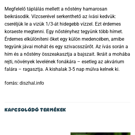
Megfelelő táplálás mellett a nőstény hamarosan
beikrásodik. Vízcserével serkenthető az ívási kedvük:
cseréljük le a vizük 1/3-át hidegebb vízzel. Ezt érdemes
koraeste megtenni. Egy nőstényhez tegyünk több hímet.
Érdemes elkülöníteni őket egy külön medencében, amibe
tegyünk jávai mohát és egy szivacsszűrőt. Az ívás során a
hím és a nőstény összeakasztja a bajszait. Ikráit a mohába
rejti, növények levelének fonákára – esetleg az akvárium
falára – ragasztja. A kishalak 3-5 nap múlva kelnek ki.
forrá
s: diszhal.info
KAPCSOLÓDÓ TERMÉKEK