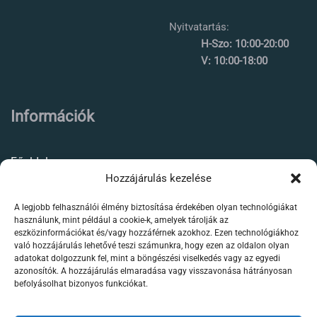
Nyitvatartás:
H-Szo: 10:00-20:00
V: 10:00-18:00
Információk
Főoldal
Hozzájárulás kezelése
Rólunk
A legjobb felhasználói élmény biztosítása érdekében olyan technológiákat
Élőállat kereskedés
használunk, mint például a cookie-k, amelyek tárolják az
eszközinformációkat és/vagy hozzáférnek azokhoz. Ezen technológiákhoz
Forgalmazott termékeink
való hozzájárulás lehetővé teszi számunkra, hogy ezen az oldalon olyan
adatokat dolgozzunk fel, mint a böngészési viselkedés vagy az egyedi
azonosítók. A hozzájárulás elmaradása vagy visszavonása hátrányosan
Szaktanácsadás /
befolyásolhat bizonyos funkciókat.
segítségnyújtás