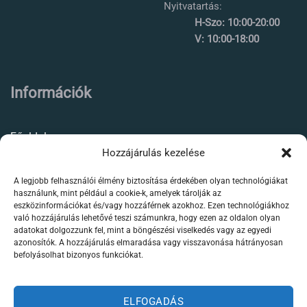
Nyitvatartás:
H-Szo: 10:00-20:00
V: 10:00-18:00
Információk
Főoldal
Hozzájárulás kezelése
Rólunk
A legjobb felhasználói élmény biztosítása érdekében olyan technológiákat
Élőállat kereskedés
használunk, mint például a cookie-k, amelyek tárolják az
eszközinformációkat és/vagy hozzáférnek azokhoz. Ezen technológiákhoz
Forgalmazott termékeink
való hozzájárulás lehetővé teszi számunkra, hogy ezen az oldalon olyan
adatokat dolgozzunk fel, mint a böngészési viselkedés vagy az egyedi
azonosítók. A hozzájárulás elmaradása vagy visszavonása hátrányosan
Szaktanácsadás /
befolyásolhat bizonyos funkciókat.
segítségnyújtás
Kapcsolat
ELFOGADÁS