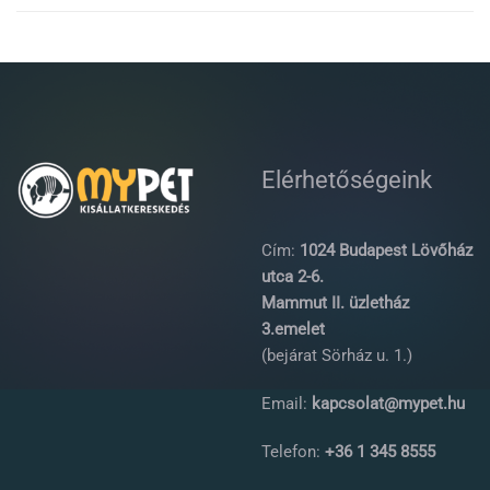
Elérhetőségeink
Cím:
1024 Budapest Lövőház
utca 2-6.
Mammut II. üzletház
3.emelet
(bejárat Sörház u. 1.)
Email:
kapcsolat@mypet.hu
Telefon:
+36 1 345 8555