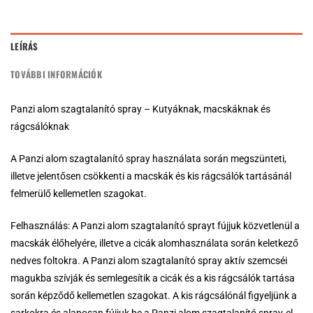
LEÍRÁS
TOVÁBBI INFORMÁCIÓK
Panzi alom szagtalanító spray – Kutyáknak, macskáknak és
rágcsálóknak
A Panzi alom szagtalanító spray használata során megszünteti,
illetve jelentősen csökkenti a macskák és kis rágcsálók tartásánál
felmerülő kellemetlen szagokat.
Felhasználás: A Panzi alom szagtalanító sprayt fújjuk közvetlenül a
macskák élőhelyére, illetve a cicák alomhasználata során keletkező
nedves foltokra. A Panzi alom szagtalanító spray aktív szemcséi
magukba szívják és semlegesítik a cicák és a kis rágcsálók tartása
során képződő kellemetlen szagokat. A kis rágcsálónál figyeljünk a