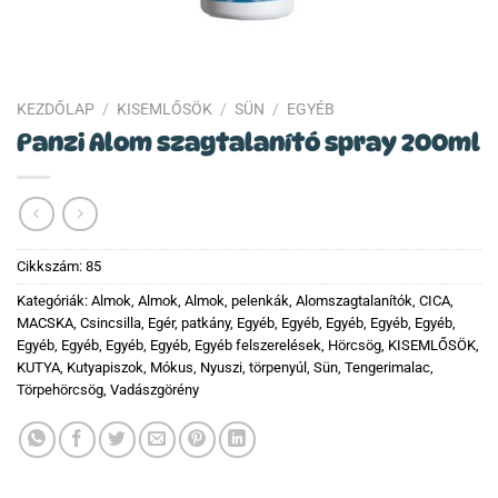
KEZDŐLAP
/
KISEMLŐSÖK
/
SÜN
/
EGYÉB
Panzi Alom szagtalanító spray 200ml
Cikkszám:
85
Kategóriák:
Almok
,
Almok
,
Almok, pelenkák
,
Alomszagtalanítók
,
CICA,
MACSKA
,
Csincsilla
,
Egér, patkány
,
Egyéb
,
Egyéb
,
Egyéb
,
Egyéb
,
Egyéb
,
Egyéb
,
Egyéb
,
Egyéb
,
Egyéb
,
Egyéb felszerelések
,
Hörcsög
,
KISEMLŐSÖK
,
KUTYA
,
Kutyapiszok
,
Mókus
,
Nyuszi, törpenyúl
,
Sün
,
Tengerimalac
,
Törpehörcsög
,
Vadászgörény