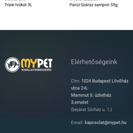
Trixie Ivókút 3L
Panzi Száraz sampon 55g
Elérhetőségeink
Cím:
1024 Budapest Lövőház
utca 2-6.
Mammut II. üzletház
3.emelet
(bejárat Sörház u. 1.)
Email:
kapcsolat@mypet.hu