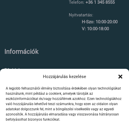
Telefon:
+36 1 345 8555
Nyitvatartás:
H-Szo: 10:00-20:00
V: 10:00-18:00
Információk
Főoldal
Hozzájárulás kezelése
Rólunk
A legjobb felhasználói élmény biztosítása érdekében olyan technológiákat
Élőállat kereskedés
használunk, mint például a cookie-k, amelyek tárolják az
eszközinformációkat és/vagy hozzáférnek azokhoz. Ezen technológiákhoz
Forgalmazott termékeink
való hozzájárulás lehetővé teszi számunkra, hogy ezen az oldalon olyan
adatokat dolgozzunk fel, mint a böngészési viselkedés vagy az egyedi
azonosítók. A hozzájárulás elmaradása vagy visszavonása hátrányosan
Szaktanácsadás /
befolyásolhat bizonyos funkciókat.
segítségnyújtás