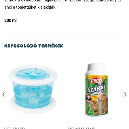
sarkokra és alaposan fújjuk be a Panzi alom szagtalanító spray-el,
ahol a toalettjüket kialakítják.
200 ml.
KAPCSOLÓDÓ TERMÉKEK
CICA, MACSKA
ÁPOLÁSI KELLÉKEK