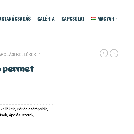
AKTANÁCSADÁS
GALÉRIA
KAPCSOLAT
MAGYAR
ÁPOLÁSI KELLÉKEK
/
ó permet
 kellékek
,
Bőr és szőrápolók
,
inok, ápolási szerek,