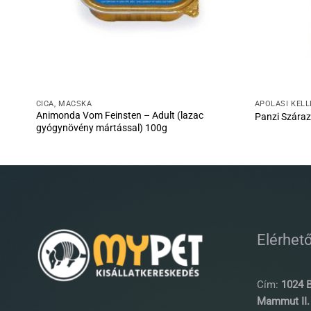
CICA, MACSKA
ÁPOLÁSI KELL
Animonda Vom Feinsten – Adult (lazac
Panzi Szára
gyógynövény mártással) 100g
Elérhet
Cím:
1024 B
Mammut II. 