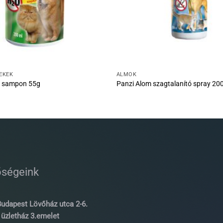
ÉKEK
ALMOK
z sampon 55g
Panzi Alom szagtalanító spray 20
őségeink
udapest Lövőház utca 2-6.
üzletház 3.emelet