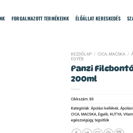
NK
FORGALMAZOTT TERMÉKEINK
ÉLŐÁLLAT KERESKEDÉS
SZ
KEZDŐLAP
/
CICA, MACSKA
/
EGYÉB
Panzi Filcbont
200ml
Cikkszám:
83
Kategóriák:
Ápolási kellékek
,
Ápolási
CICA, MACSKA
,
Egyéb
,
KUTYA
,
Vitam
egészségügy, tejpótlók