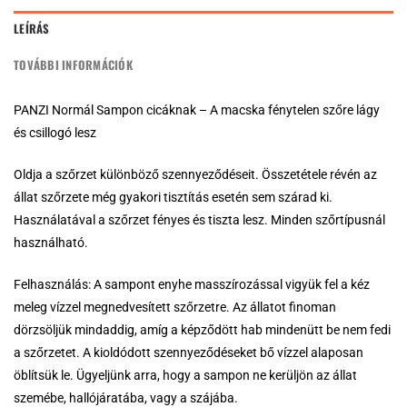
LEÍRÁS
TOVÁBBI INFORMÁCIÓK
PANZI Normál Sampon cicáknak – A macska fénytelen szőre lágy
és csillogó lesz
Oldja a szőrzet különböző szennyeződéseit. Összetétele révén az
állat szőrzete még gyakori tisztítás esetén sem szárad ki.
Használatával a szőrzet fényes és tiszta lesz. Minden szőrtípusnál
használható.
Felhasználás: A sampont enyhe masszírozással vigyük fel a kéz
meleg vízzel megnedvesített szőrzetre. Az állatot finoman
dörzsöljük mindaddig, amíg a képződött hab mindenütt be nem fedi
a szőrzetet. A kioldódott szennyeződéseket bő vízzel alaposan
öblítsük le. Ügyeljünk arra, hogy a sampon ne kerüljön az állat
szemébe, hallójáratába, vagy a szájába.