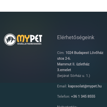
Elérhetőségeink
Cím:
1024 Budapest Lövőház
utca 2-6.
Mammut II. üzletház
3.emelet
(bejárat Sörház u. 1.)
Email:
kapcsolat@mypet.hu
Telefon:
+36 1 345 8555