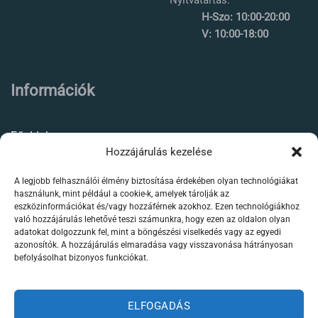
Nyitvatartás:
H-Szo: 10:00-20:00
V: 10:00-18:00
Információk
Főoldal
Hozzájárulás kezelése
Rólunk
A legjobb felhasználói élmény biztosítása érdekében olyan technológiákat
Élőállat kereskedés
használunk, mint például a cookie-k, amelyek tárolják az
eszközinformációkat és/vagy hozzáférnek azokhoz. Ezen technológiákhoz
Forgalmazott termékeink
való hozzájárulás lehetővé teszi számunkra, hogy ezen az oldalon olyan
adatokat dolgozzunk fel, mint a böngészési viselkedés vagy az egyedi
azonosítók. A hozzájárulás elmaradása vagy visszavonása hátrányosan
Szaktanácsadás /
befolyásolhat bizonyos funkciókat.
segítségnyújtás
Kapcsolat
ELFOGADÁS