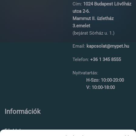
Cím:
1024 Budapest Lövőház
utca 2-6.
Mammut II. üzletház
3.emelet
(bejárat Sörház u. 1.)
Email:
kapcsolat@mypet.hu
Telefon:
+36 1 345 8555
Nyitvatartás:
H-Szo: 10:00-20:00
V: 10:00-18:00
Információk
Főoldal