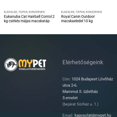
ELEDELEK, TÁPOK, KONZERVEK
ELEDELEK, TÁPOK, KONZERVEK
Eukanuba Cat Hairball Contol 2
Royal Canin Outdoor
kg csirkés májas macskatáp
macskaeledel 10 kg
Elérhetőségeink
Cím:
1024 Budapest Lövőház
utca 2-6.
Mammut II. üzletház
3.emelet
(bejárat Sörház u. 1.)
Email:
kapcsolat@mypet.hu