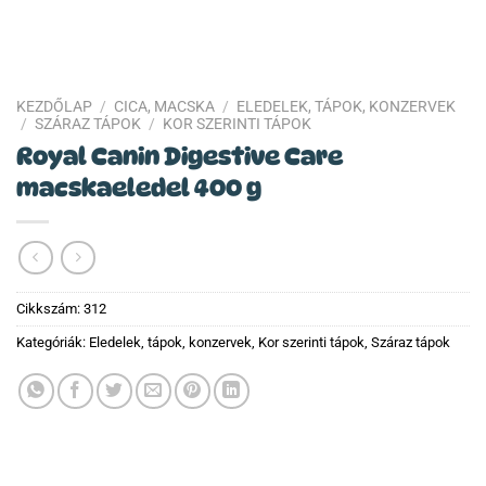
KEZDŐLAP
/
CICA, MACSKA
/
ELEDELEK, TÁPOK, KONZERVEK
/
SZÁRAZ TÁPOK
/
KOR SZERINTI TÁPOK
Royal Canin Digestive Care
macskaeledel 400 g
Cikkszám:
312
Kategóriák:
Eledelek, tápok, konzervek
,
Kor szerinti tápok
,
Száraz tápok