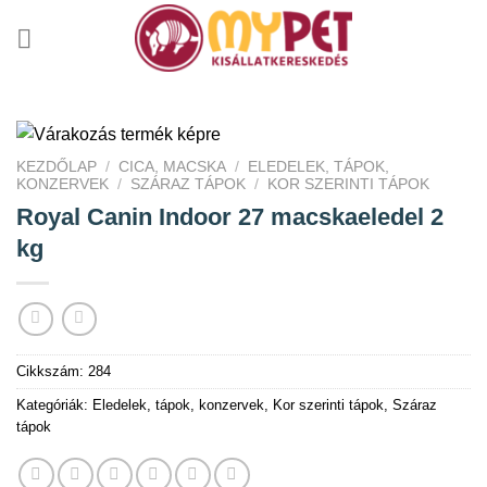
Skip
to
content
KEZDŐLAP
/
CICA, MACSKA
/
ELEDELEK, TÁPOK,
KONZERVEK
/
SZÁRAZ TÁPOK
/
KOR SZERINTI TÁPOK
Royal Canin Indoor 27 macskaeledel 2
kg
Cikkszám:
284
Kategóriák:
Eledelek, tápok, konzervek
,
Kor szerinti tápok
,
Száraz
tápok