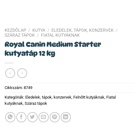
KEZDŐLAP
/
KUTYA
/
ELEDELEK, TÁPOK, KONZERVEK
/
SZÁRAZ TÁPOK
/
FIATAL KUTYÁKNAK
Royal Canin Medium Starter
kutyatáp 12 kg
Cikkszám:
8749
Kategóriák:
Eledelek, tápok, konzervek
,
Felnőtt kutyáknak
,
Fiatal
kutyáknak
,
Száraz tápok