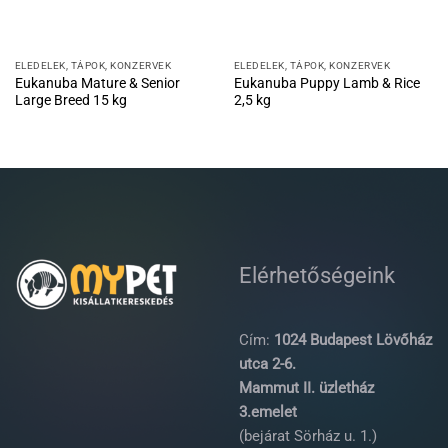
ELEDELEK, TÁPOK, KONZERVEK
ELEDELEK, TÁPOK, KONZERVEK
Eukanuba Mature & Senior
Eukanuba Puppy Lamb & Rice
Large Breed 15 kg
2,5 kg
Elérhetőségeink
Cím:
1024 Budapest Lövőház
utca 2-6.
Mammut II. üzletház
3.emelet
(bejárat Sörház u. 1.)