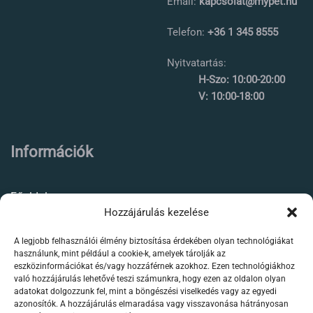
Email:
kapcsolat@mypet.hu
Telefon:
+36 1 345 8555
Nyitvatartás:
H-Szo: 10:00-20:00
V: 10:00-18:00
Információk
Főoldal
Hozzájárulás kezelése
Rólunk
A legjobb felhasználói élmény biztosítása érdekében olyan technológiákat
Élőállat kereskedés
használunk, mint például a cookie-k, amelyek tárolják az
eszközinformációkat és/vagy hozzáférnek azokhoz. Ezen technológiákhoz
Forgalmazott termékeink
való hozzájárulás lehetővé teszi számunkra, hogy ezen az oldalon olyan
adatokat dolgozzunk fel, mint a böngészési viselkedés vagy az egyedi
azonosítók. A hozzájárulás elmaradása vagy visszavonása hátrányosan
Szaktanácsadás /