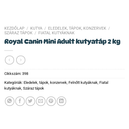
KEZDŐLAP
/
KUTYA
/
ELEDELEK, TÁPOK, KONZERVEK
/
SZÁRAZ TÁPOK
/
FIATAL KUTYÁKNAK
Royal Canin Mini Adult kutyatáp 2 kg
Cikkszám:
398
Kategóriák:
Eledelek, tápok, konzervek
,
Felnőtt kutyáknak
,
Fiatal
kutyáknak
,
Száraz tápok