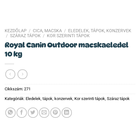
KEZDŐLAP
/
CICA, MACSKA
/
ELEDELEK, TÁPOK, KONZERVEK
/
SZÁRAZ TÁPOK
/
KOR SZERINTI TÁPOK
Royal Canin Outdoor macskaeledel
10 kg
Cikkszám:
271
Kategóriák:
Eledelek, tápok, konzervek
,
Kor szerinti tápok
,
Száraz tápok