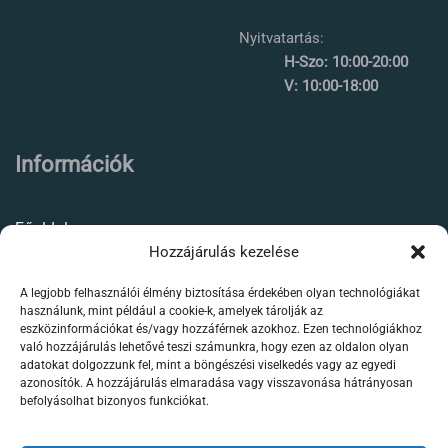
Nyitvatartás:
H-Szo: 10:00-20:00
V: 10:00-18:00
Információk
Főoldal
Hozzájárulás kezelése
Rólunk
A legjobb felhasználói élmény biztosítása érdekében olyan technológiákat
Élőállat kereskedés
használunk, mint például a cookie-k, amelyek tárolják az
eszközinformációkat és/vagy hozzáférnek azokhoz. Ezen technológiákhoz
Forgalmazott termékeink
való hozzájárulás lehetővé teszi számunkra, hogy ezen az oldalon olyan
adatokat dolgozzunk fel, mint a böngészési viselkedés vagy az egyedi
azonosítók. A hozzájárulás elmaradása vagy visszavonása hátrányosan
Szaktanácsadás /
befolyásolhat bizonyos funkciókat.
segítségnyújtás