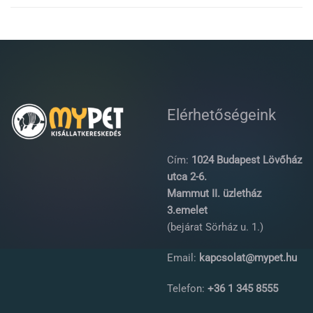
Elérhetőségeink
Cím:
1024 Budapest Lövőház
utca 2-6.
Mammut II. üzletház
3.emelet
(bejárat Sörház u. 1.)
Email:
kapcsolat@mypet.hu
Telefon:
+36 1 345 8555