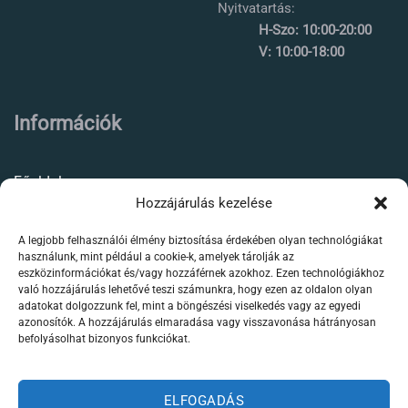
Nyitvatartás:
H-Szo: 10:00-20:00
V: 10:00-18:00
Információk
Főoldal
Hozzájárulás kezelése
Rólunk
A legjobb felhasználói élmény biztosítása érdekében olyan technológiákat
Élőállat kereskedés
használunk, mint például a cookie-k, amelyek tárolják az
eszközinformációkat és/vagy hozzáférnek azokhoz. Ezen technológiákhoz
Forgalmazott termékeink
való hozzájárulás lehetővé teszi számunkra, hogy ezen az oldalon olyan
adatokat dolgozzunk fel, mint a böngészési viselkedés vagy az egyedi
azonosítók. A hozzájárulás elmaradása vagy visszavonása hátrányosan
Szaktanácsadás /
befolyásolhat bizonyos funkciókat.
segítségnyújtás
Kapcsolat
ELFOGADÁS