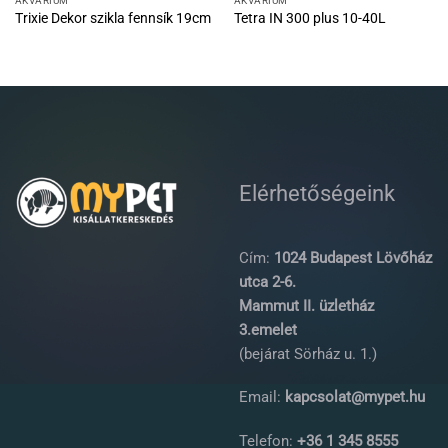
AKVÁRIUM
AKVÁRIUM
Trixie Dekor szikla fennsík 19cm
Tetra IN 300 plus 10-40L
Elérhetőségeink
Cím:
1024 Budapest Lövőház
utca 2-6.
Mammut II. üzletház
3.emelet
(bejárat Sörház u. 1.)
Email:
kapcsolat@mypet.hu
Telefon:
+36 1 345 8555