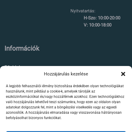
Nyitvatartás:
H-Szo: 10:00-20:00
V: 10:00-18:00
Információk
Főoldal
Hozzájárulás kezelése
Rólunk
A legjobb felhasználói élmény biztosítása érdekében olyan technológiákat
Élőállat kereskedés
használunk, mint például a cookie-k, amelyek tárolják az
eszközinformációkat és/vagy hozzáférnek azokhoz. Ezen technológiákhoz
Forgalmazott termékeink
való hozzájárulás lehetővé teszi számunkra, hogy ezen az oldalon olyan
adatokat dolgozzunk fel, mint a böngészési viselkedés vagy az egyedi
azonosítók. A hozzájárulás elmaradása vagy visszavonása hátrányosan
Szaktanácsadás /
befolyásolhat bizonyos funkciókat.
segítségnyújtás
Kapcsolat